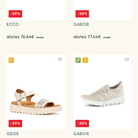
-20%
-20%
ECCO
GABOR
alates 76.64€
alates 77.44€
95.80€
96.80€
-20%
-20%
GEOX
GABOR