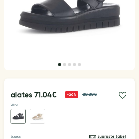
alates
71.04€
88.80€
-20%
Värv:
suuruste tabel
Suurus: