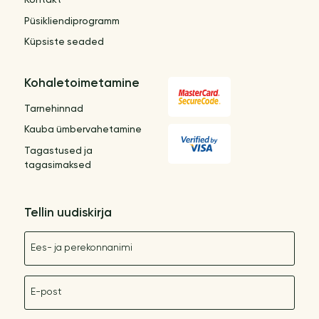
Kontakt
Püsikliendiprogramm
Küpsiste seaded
Kohaletoimetamine
Tarnehinnad
Kauba ümbervahetamine
Tagastused ja
tagasimaksed
Tellin uudiskirja
Nimetus
E-post