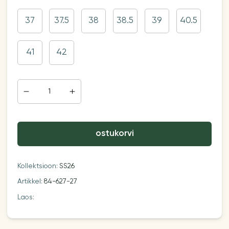
37
37.5
38
38.5
39
40.5
41
42
ostukorvi
Kollektsioon:
SS26
Artikkel:
84-627-27
Laos: