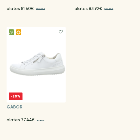
alates 81.60€
alates 83.92€
102.00€
104.90€
-20%
GABOR
alates 77.44€
96.80€