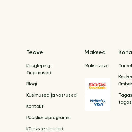
Teave
Maksed
Koha
Kaugleping |
Makseviisid
Tarne
Tingimused
Kaub
Blogi
ümber
Küsimused ja vastused
Tagas
tagas
Kontakt
Püsikliendiprogramm
Küpsiste seaded