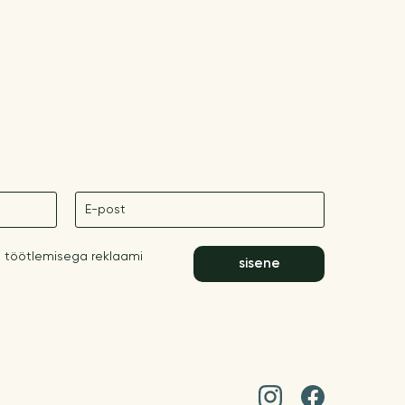
E-post
 töötlemisega reklaami
sisene