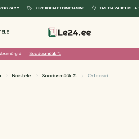
IPROGRAMM
KIIRE KOHALETOIMETAMINE
TASUTA VAHETUS JA
TELE
ubamärgid
Soodusmüük %
u
Naistele
Soodusmüük %
Ortoosid