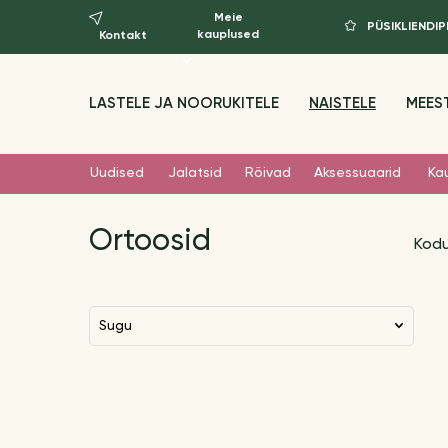
Meie
PÜSIKLIEND
kauplused
Kontakt
LASTELE JA NOORUKITELE
NAISTELE
MEES
Uudised
Jalatsid
Rõivad
Aksessuaarid
Ka
Ortoosid
Kod
Sugu