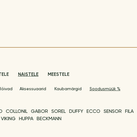
TELE
NAISTELE
MEESTELE
Rõivad
Aksessuaarid
Kaubamärgid
Soodusmüük %
O
COLLONIL
GABOR
SOREL
DUFFY
ECCO
SENSOR
FILA
VIKING
HUPPA
BECKMANN