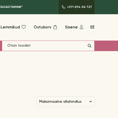
 TAGASTAMINE*
+371 294 06 727
Lemmikud
Ostukorv
Sisene
EE
maksimaalne allahindlus