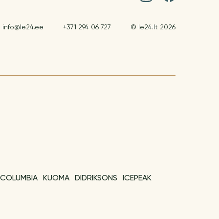
info@le24.ee
+371 294 06 727
© le24.lt 2026
COLUMBIA
KUOMA
DIDRIKSONS
ICEPEAK