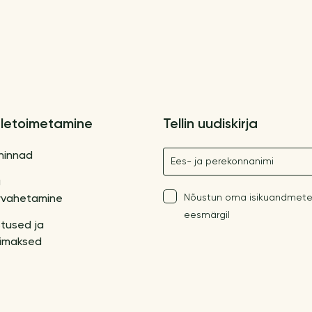
letoimetamine
Tellin uudiskirja
Nimetus
hinnad
a
Nõustun oma isikuandmete
vahetamine
eesmärgil
tused ja
imaksed