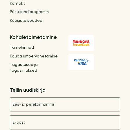
Kontakt
Püsikliendiprogramm
Küpsiste seaded
Kohaletoimetamine
Tarnehinnad
Kauba ümbervahetamine
Tagastused ja
tagasimaksed
Tellin uudiskirja
Nimetus
E-post