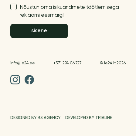
Nõustun oma isikuandmete töötlemisega
reklaami eesmärgil
sisene
info@le24.ee
+371 294 06 727
© le24.lt 2026
DESIGNED BY BS AGENCY
DEVELOPED BY TRIALINE