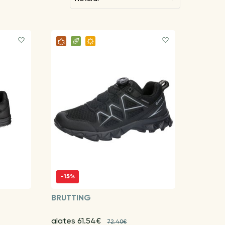
-15%
BRUTTING
alates 61.54€
72.40€