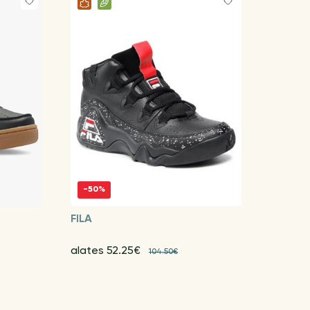
-50%
FILA
alates 52.25€
104.50€