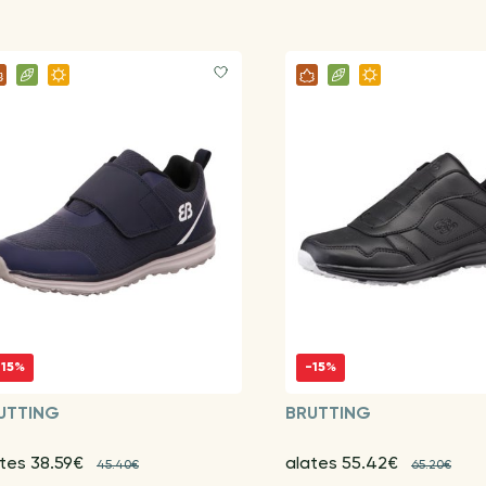
-15%
-15%
UTTING
BRUTTING
ates 38.59€
alates 55.42€
45.40€
65.20€