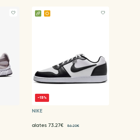
-15%
NIKE
alates 73.27€
86.20€