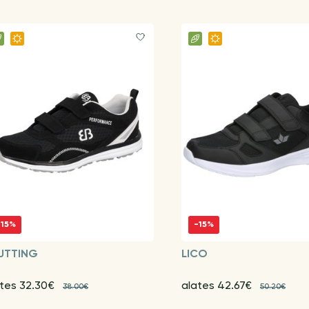
-15%
-15%
UTTING
LICO
ates 32.30€
alates 42.67€
38.00€
50.20€