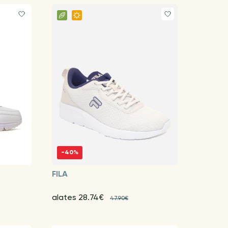
-40%
FILA
alates 28.74€
47.90€