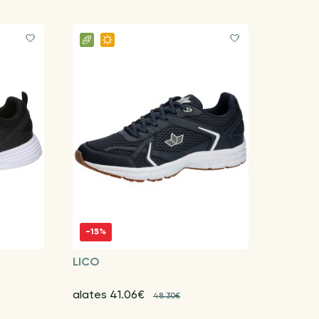
-15%
LICO
alates 41.06€
48.30€