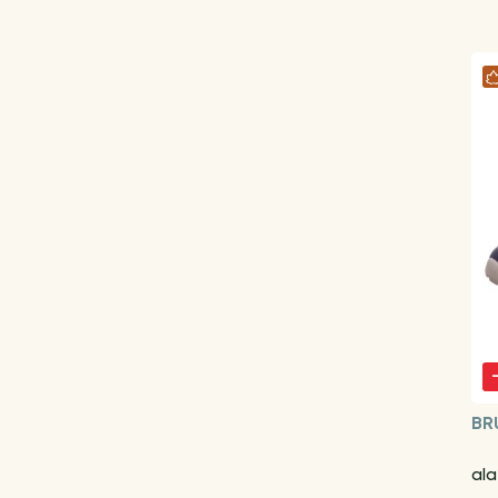
BR
al