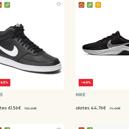
-40%
-40%
KE
NIKE
tes 61.56€
alates 44.76€
102.60€
74.60€