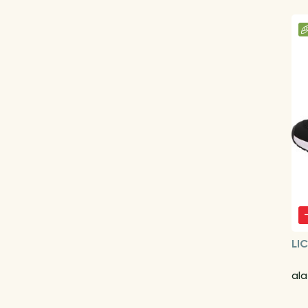
LI
al