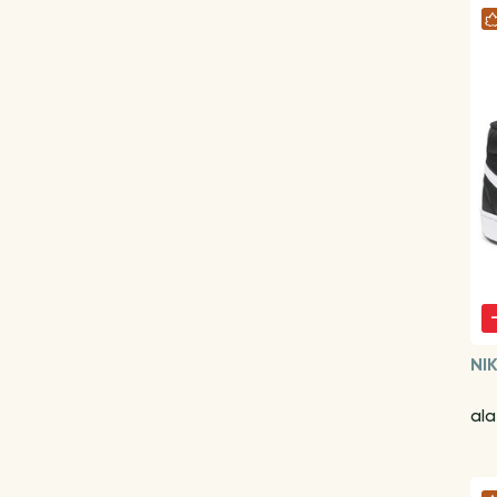
NI
ala