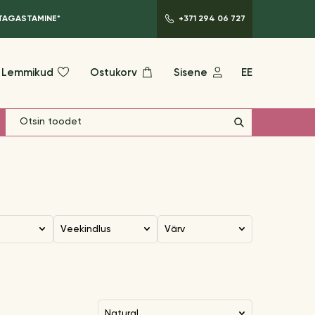
 TAGASTAMINE*
+371 294 06 727
Lemmikud
Ostukorv
Sisene
EE
Veekindlus
Värv
natural