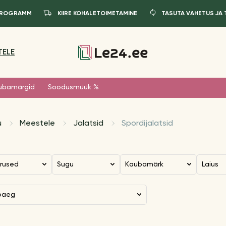
IPROGRAMM
KIIRE KOHALETOIMETAMINE
TASUTA VAHETUS JA
TELE
ubamärgid
Soodusmüük %
u
Meestele
Jalatsid
Spordijalatsid
urused
Sugu
Kaubamärk
Laius
oaeg