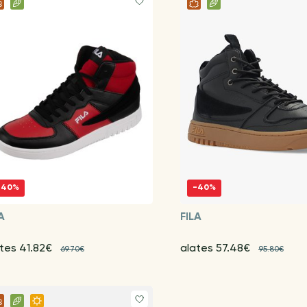
-40%
-40%
A
FILA
tes 41.82€
alates 57.48€
69.70€
95.80€