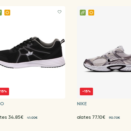
-15%
-15%
CO
NIKE
ates 34.85€
alates 77.10€
41.00€
90.70€