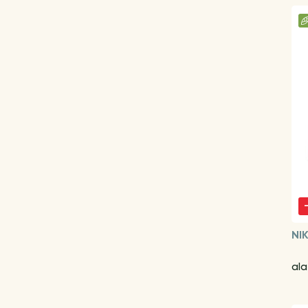
NI
ala