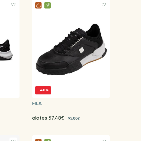
-40%
FILA
alates 57.48€
95.80€