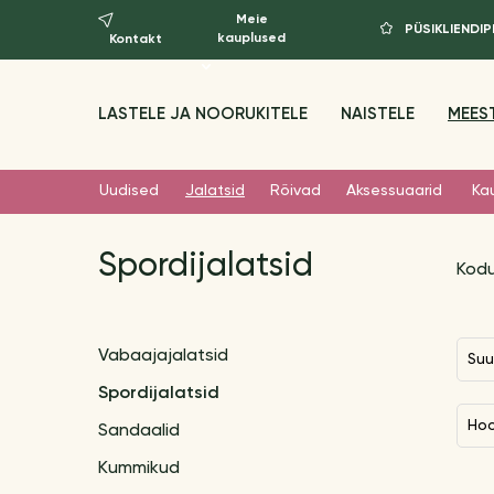
Meie
PÜSIKLIEND
kauplused
Kontakt
LASTELE JA NOORUKITELE
NAISTELE
MEES
Uudised
Jalatsid
Rõivad
Aksessuaarid
Ka
Spordijalatsid
Kod
Vabaajajalatsid
Su
Spordijalatsid
Ho
Sandaalid
Kummikud