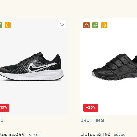
-15%
-20%
KE
BRUTTING
ates 53.04€
alates 52.16€
62.40€
65.20€