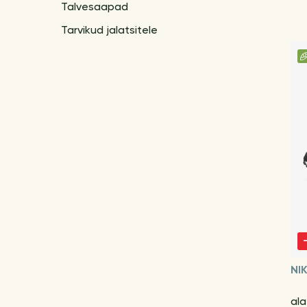
Talvesaapad
Tarvikud jalatsitele
NI
al