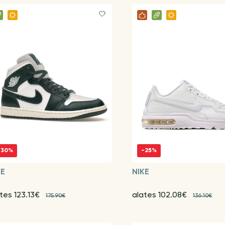
-30%
-25%
KE
NIKE
tes 123.13€
alates 102.08€
175.90€
136.10€