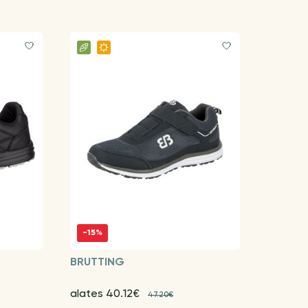
-15%
BRUTTING
alates 40.12€
47.20€