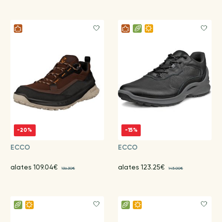
-20%
-15%
ECCO
ECCO
alates 109.04€
alates 123.25€
136.30€
145.00€