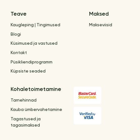
Teave
Maksed
Kaugleping | Tingimused
Makseviisid
Blogi
Küsimused ja vastused
Kontakt
Püsikliendiprogramm
Küpsiste seaded
Kohaletoimetamine
Tarnehinnad
Kauba ümbervahetamine
Tagastused ja
tagasimaksed