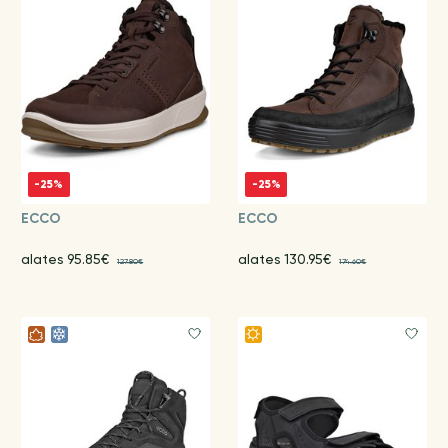
-25%
-25%
ECCO
ECCO
alates 95.85€
alates 130.95€
127.80€
174.60€