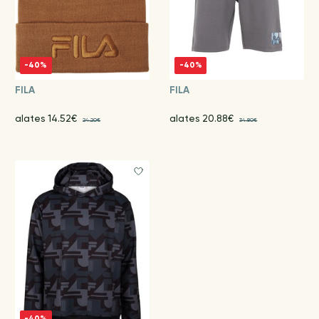
-40%
-40%
FILA
FILA
alates 14.52€
alates 20.88€
24.20€
34.80€
-40%