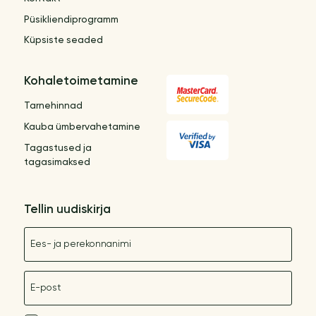
Püsikliendiprogramm
Küpsiste seaded
Kohaletoimetamine
Tarnehinnad
Kauba ümbervahetamine
Tagastused ja
tagasimaksed
Tellin uudiskirja
Nimetus
E-post