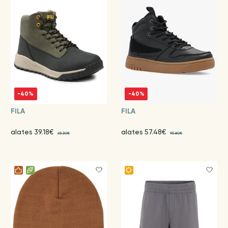
-40%
-40%
FILA
FILA
alates 39.18€
alates 57.48€
65.30€
95.80€