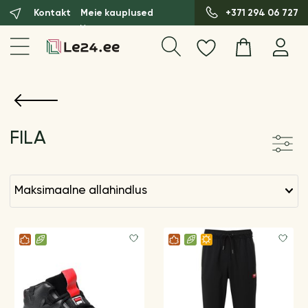
Kontakt
Meie kauplused
+371 294 06 727
FILA
maksimaalne allahindlus