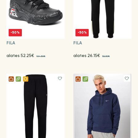
-50%
-50%
FILA
FILA
alates 52.25€
alates 26.15€
104.50€
52.30€