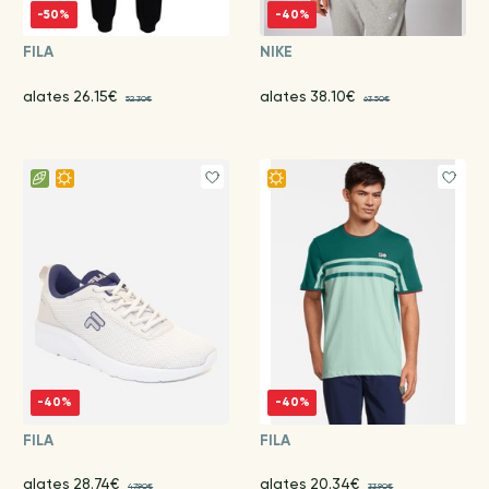
-50%
-40%
FILA
NIKE
alates 26.15€
alates 38.10€
52.30€
63.50€
-40%
-40%
FILA
FILA
alates 28.74€
alates 20.34€
47.90€
33.90€