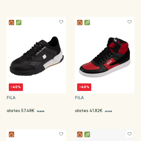
-40%
-40%
FILA
FILA
alates 57.48€
alates 41.82€
95.80€
69.70€