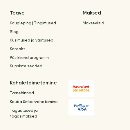
Teave
Maksed
Kaugleping | Tingimused
Makseviisid
Blogi
Küsimused ja vastused
Kontakt
Püsikliendiprogramm
Küpsiste seaded
Kohaletoimetamine
Tarnehinnad
Kauba ümbervahetamine
Tagastused ja
tagasimaksed