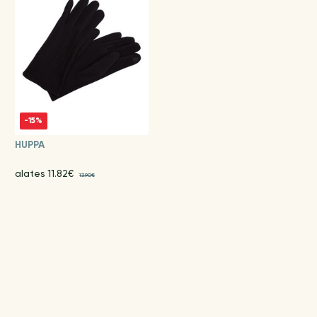
-15%
HUPPA
alates 11.82€
13.90€