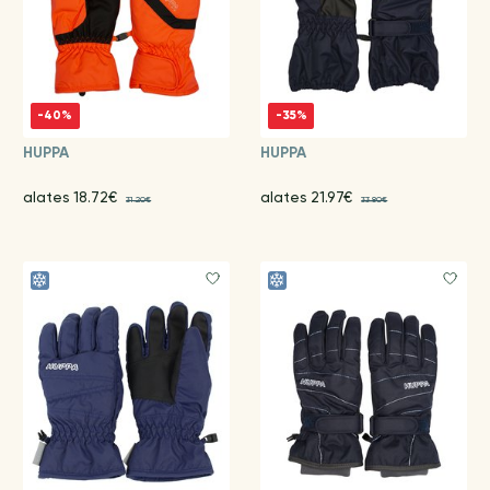
-40%
-35%
HUPPA
HUPPA
alates 18.72€
alates 21.97€
31.20€
33.80€