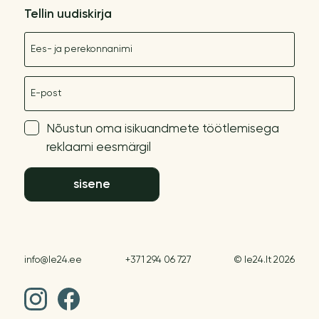
Tellin uudiskirja
Nimetus
E-post
Nõustun oma isikuandmete töötlemisega
reklaami eesmärgil
sisene
info@le24.ee
+371 294 06 727
© le24.lt 2026