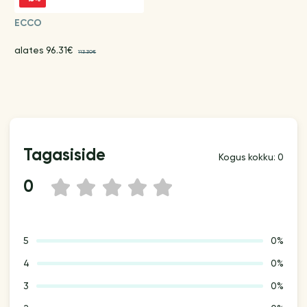
ECCO
alates 96.31€
113.30€
Tagasiside
Kogus kokku: 0
0
1
2
3
4
5
5
0%
4
0%
3
0%