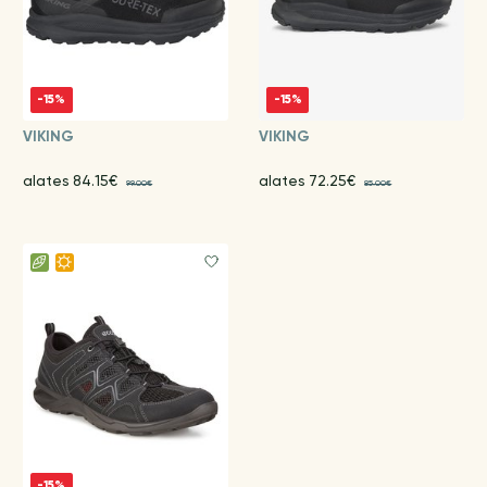
-15%
-15%
VIKING
VIKING
alates 84.15€
alates 72.25€
99.00€
85.00€
-15%