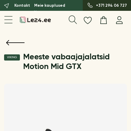
Kontakt
Meie kauplused
+371 294 06 727
Meeste vabaajajalatsid
VIKING
Motion Mid GTX