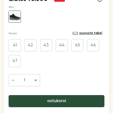
Värv:
suuruste tabel
Suurus:
41
42
43
44
45
46
47
ostukorvi