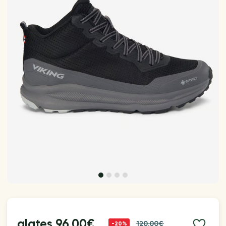
alates
96.00€
120.00€
-20%