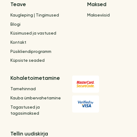
Teave
Maksed
Kaugleping | Tingimused
Makseviisid
Blogi
Küsimused ja vastused
Kontakt
Püsikliendiprogramm
Küpsiste seaded
Kohaletoimetamine
Tarnehinnad
Kauba ümbervahetamine
Tagastused ja
tagasimaksed
Tellin uudiskirja