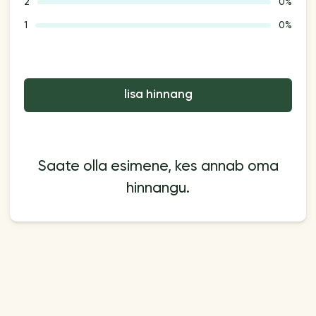
2
0%
1
0%
lisa hinnang
Saate olla esimene, kes annab oma
hinnangu.