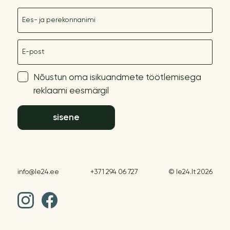
Nimetus
E-post
Nõustun oma isikuandmete töötlemisega
reklaami eesmärgil
sisene
info@le24.ee
+371 294 06 727
© le24.lt 2026