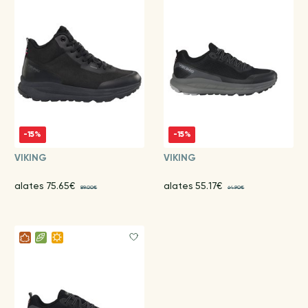
-15%
-15%
VIKING
VIKING
alates 75.65€
alates 55.17€
89.00€
64.90€