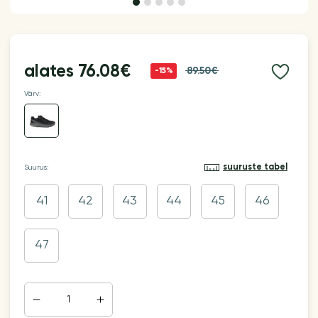
alates
76.08€
89.50€
-15%
Värv:
suuruste tabel
Suurus:
41
42
43
44
45
46
47