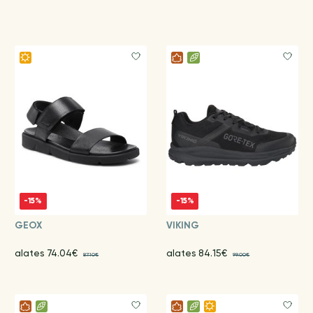
-15%
-15%
GEOX
VIKING
alates 74.04€
alates 84.15€
87.10€
99.00€