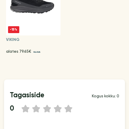
-15%
VIKING
alates 79.65€
93.70€
Tagasiside
Kogus kokku: 0
0
1
2
3
4
5