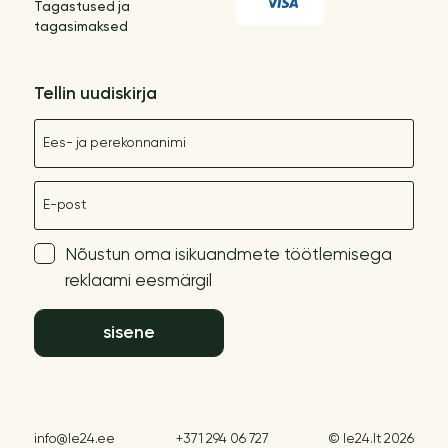
Tagastused ja
tagasimaksed
Tellin uudiskirja
Nimetus
E-post
Nõustun oma isikuandmete töötlemisega
reklaami eesmärgil
sisene
info@le24.ee
+371 294 06 727
© le24.lt 2026