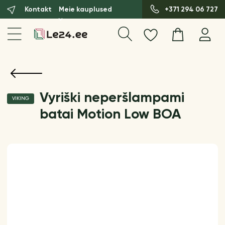
Kontakt
Meie kauplused
+371 294 06 727
Vyriški neperšlampami
VIKING
batai Motion Low BOA