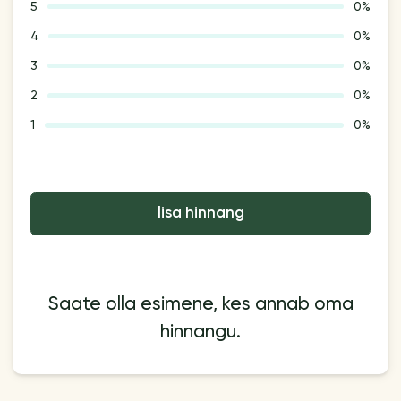
5
0%
4
0%
3
0%
2
0%
1
0%
lisa hinnang
Saate olla esimene, kes annab oma
hinnangu.