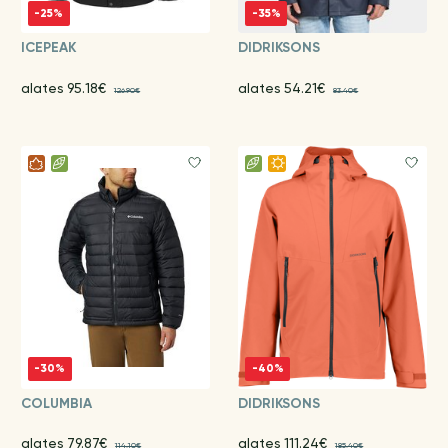
-25%
-35%
ICEPEAK
DIDRIKSONS
alates 95.18€
alates 54.21€
126.90€
83.40€
-30%
-40%
COLUMBIA
DIDRIKSONS
alates 79.87€
alates 111.24€
114.10€
185.40€