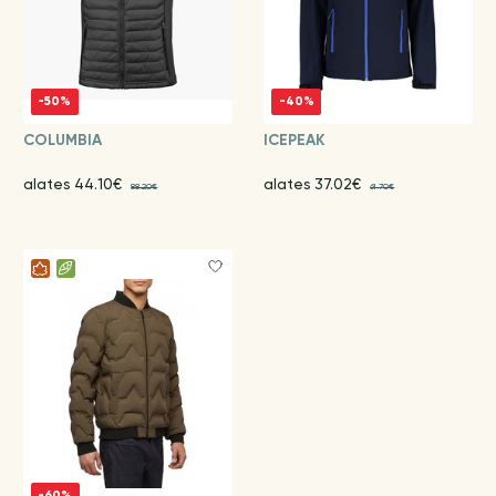
-50%
-40%
COLUMBIA
ICEPEAK
alates 44.10€
alates 37.02€
88.20€
61.70€
-60%