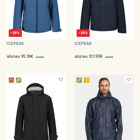
-25%
-25%
ICEPEAK
ICEPEAK
alates 95.18€
alates 101.93€
126.90€
135.90€