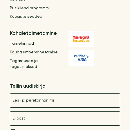
Püsikliendiprogramm
Küpsiste seaded
Kohaletoimetamine
Tarnehinnad
Kauba ümbervahetamine
Tagastused ja
tagasimaksed
Tellin uudiskirja
Nimetus
E-post