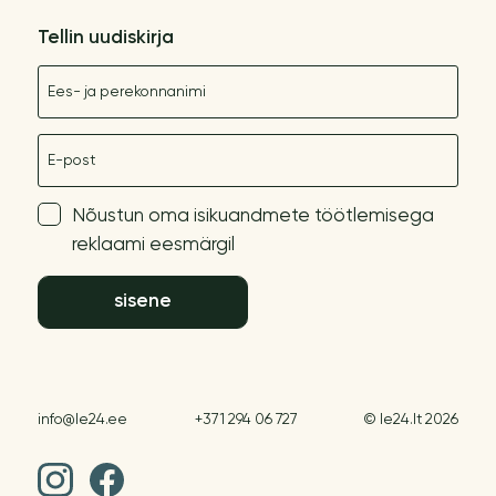
Tellin uudiskirja
Nimetus
E-post
Nõustun oma isikuandmete töötlemisega
reklaami eesmärgil
sisene
info@le24.ee
+371 294 06 727
© le24.lt 2026