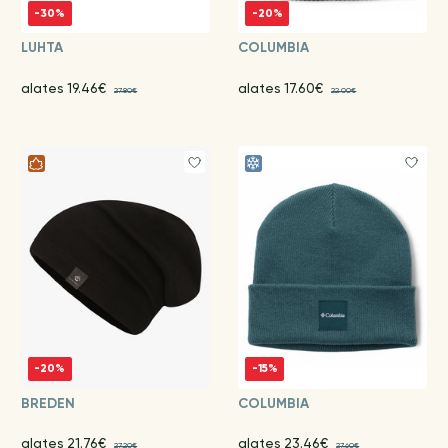
-30%
-20%
LUHTA
COLUMBIA
alates 19.46€
alates 17.60€
27.80€
22.00€
-20%
-15%
BREDEN
COLUMBIA
alates 21.76€
alates 23.46€
27.20€
27.60€