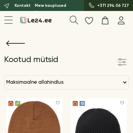
Kontakt
Meie kauplused
+371 294 06 727
Kootud mütsid
maksimaalne allahindlus