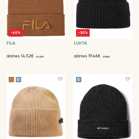
-40%
-30%
FILA
LUHTA
alates 14.52€
alates 19.46€
24.20€
27.80€