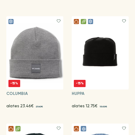
-15%
-15%
COLUMBIA
HUPPA
alates 23.46€
alates 12.75€
27.60€
15.00€