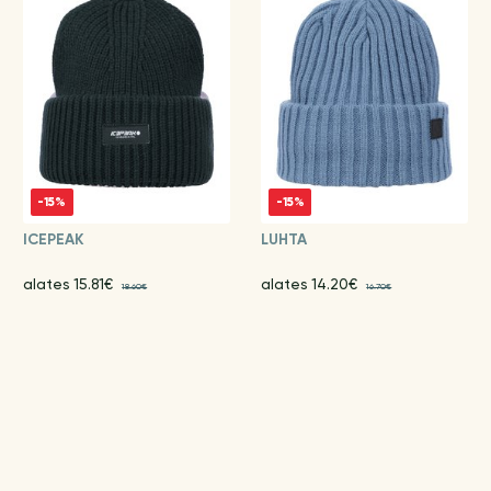
-15%
-15%
ICEPEAK
LUHTA
alates 15.81€
alates 14.20€
18.60€
16.70€