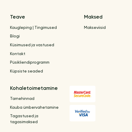
Teave
Maksed
Kaugleping | Tingimused
Makseviisid
Blogi
Küsimused ja vastused
Kontakt
Püsikliendiprogramm
Küpsiste seaded
Kohaletoimetamine
Tarnehinnad
Kauba ümbervahetamine
Tagastused ja
tagasimaksed