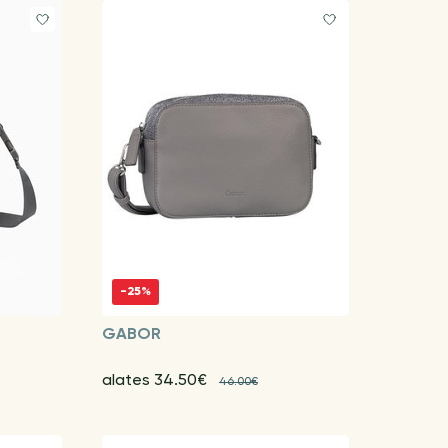
-25%
GABOR
alates 34.50€
46.00€