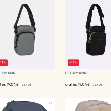
-15%
-15%
CKMANN
BECKMANN
tes 19.04€
alates 19.04€
22.40€
22.40€