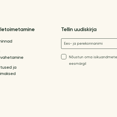
letoimetamine
Tellin uudiskirja
Nimetus
hinnad
a
Nõustun oma isikuandmete
vahetamine
eesmärgil
tused ja
imaksed