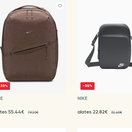
-30%
-30%
KE
NIKE
ates 55.44€
alates 22.82€
79.20€
32.60€