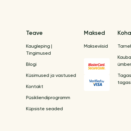
Teave
Maksed
Koha
Kaugleping |
Makseviisid
Tarne
Tingimused
Kaub
Blogi
ümber
Küsimused ja vastused
Tagas
tagas
Kontakt
Püsikliendiprogramm
Küpsiste seaded