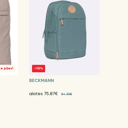
se päev!
-10%
BECKMANN
alates 75.87€
84.30€