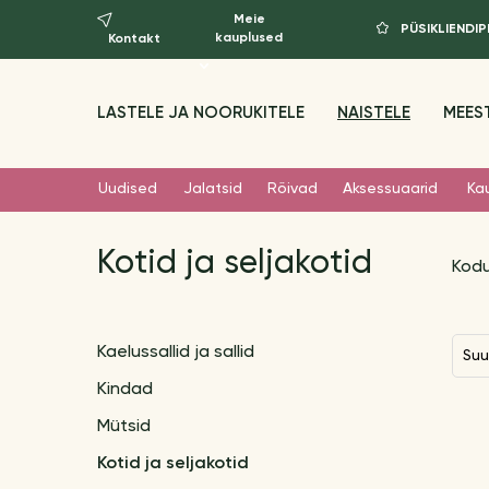
Meie
PÜSIKLIEND
kauplused
Kontakt
LASTELE JA NOORUKITELE
NAISTELE
MEES
Uudised
Jalatsid
Rõivad
Aksessuaarid
Ka
Kotid ja seljakotid
Kod
Kaelussallid ja sallid
Su
Kindad
Mütsid
Kotid ja seljakotid