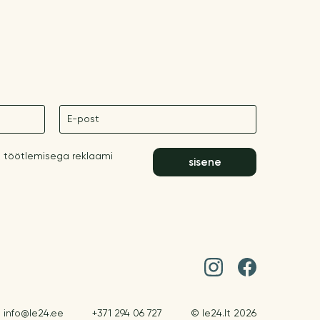
E-post
 töötlemisega reklaami
sisene
info@le24.ee
+371 294 06 727
© le24.lt 2026