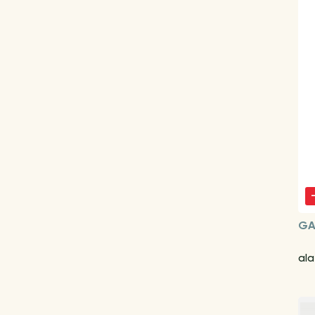
GA
al