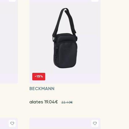
-15%
BECKMANN
alates 19.04€
22.40€