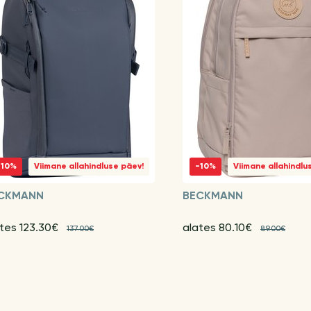
-10%
Viimane allahindluse päev!
-10%
Viimane allahindlu
CKMANN
BECKMANN
tes 123.30€
alates 80.10€
137.00€
89.00€