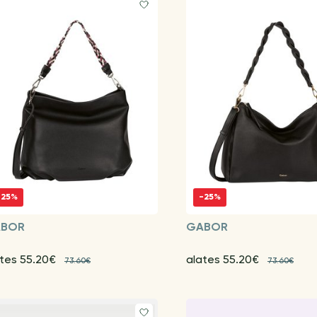
-25%
-25%
BOR
GABOR
ates 55.20€
alates 55.20€
73.60€
73.60€