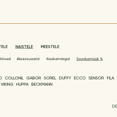
TELE
NAISTELE
MEESTELE
Rõivad
Aksessuaarid
Kaubamärgid
Soodusmüük %
O
COLLONIL
GABOR
SOREL
DUFFY
ECCO
SENSOR
FILA
VIKING
HUPPA
BECKMANN
DE