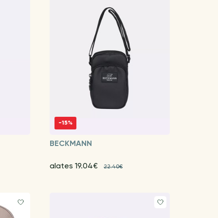
-15%
BECKMANN
alates 19.04€
22.40€