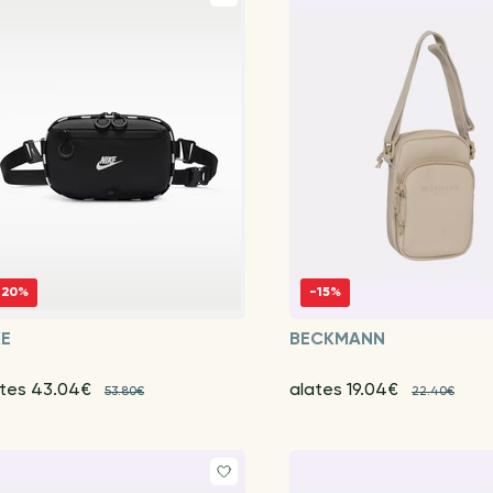
-20%
-15%
KE
BECKMANN
ates 43.04€
alates 19.04€
53.80€
22.40€