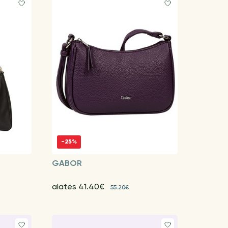
-25%
GABOR
alates 41.40€
55.20€