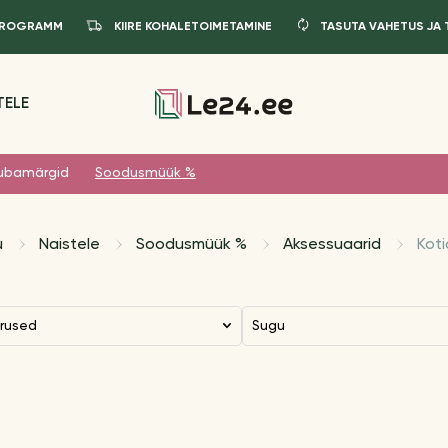
IPROGRAMM
KIIRE KOHALETOIMETAMINE
TASUTA VAHETUS JA
TELE
ubamärgid
Soodusmüük %
u
Naistele
Soodusmüük %
Aksessuaarid
Koti
urused
Sugu