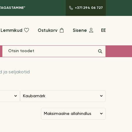
 TAGASTAMINE*
+371 294 06 727
Lemmikud
Ostukorv
Sisene
EE
d ja seljakotid
Kaubamärk
maksimaalne allahindlus