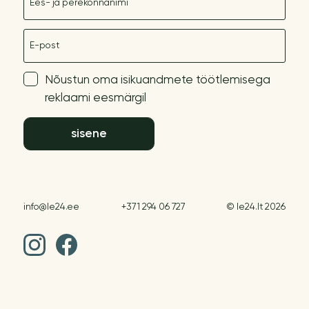
E-post
Nõustun oma isikuandmete töötlemisega
reklaami eesmärgil
sisene
info@le24.ee
+371 294 06 727
© le24.lt 2026