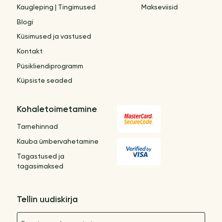
Kaugleping | Tingimused
Makseviisid
Blogi
Küsimused ja vastused
Kontakt
Püsikliendiprogramm
Küpsiste seaded
Kohaletoimetamine
Tarnehinnad
Kauba ümbervahetamine
Tagastused ja
tagasimaksed
Tellin uudiskirja
Nimetus