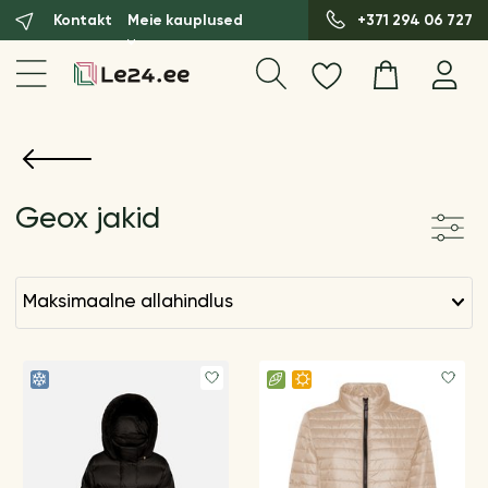
Kontakt
Meie kauplused
+371 294 06 727
Geox jakid
maksimaalne allahindlus