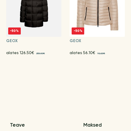
-50%
-50%
GEOX
GEOX
alates 126.50€
alates 56.10€
253.00€
112.20€
Teave
Maksed