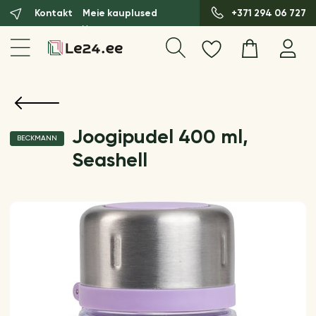
Kontakt
Meie kauplused
+371 294 06 727
Joogipudel 400 ml,
BECKMANN
Seashell