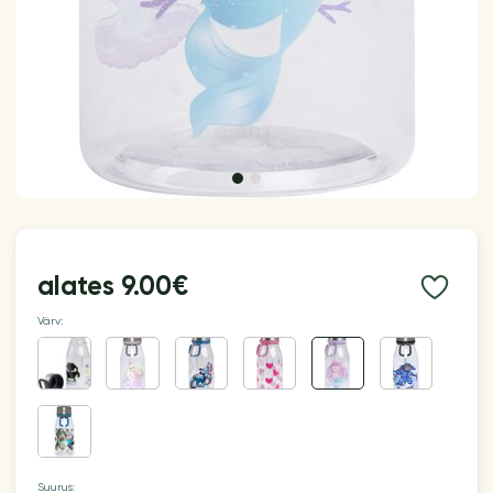
alates
9.00€
Värv:
Suurus: