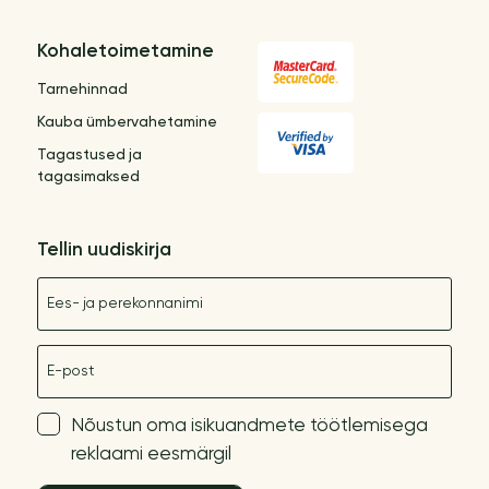
Kohaletoimetamine
Tarnehinnad
Kauba ümbervahetamine
Tagastused ja
tagasimaksed
Tellin uudiskirja
Nimetus
E-post
Nõustun oma isikuandmete töötlemisega
reklaami eesmärgil