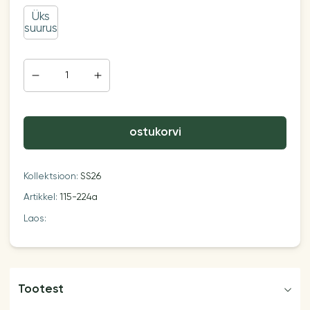
Üks
suurus
ostukorvi
Kollektsioon:
SS26
Artikkel:
115-224a
Laos:
Tootest