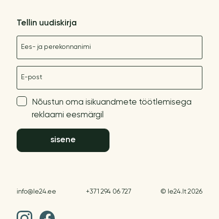
Tellin uudiskirja
Nimetus
E-post
Nõustun oma isikuandmete töötlemisega
reklaami eesmärgil
sisene
info@le24.ee
+371 294 06 727
© le24.lt 2026