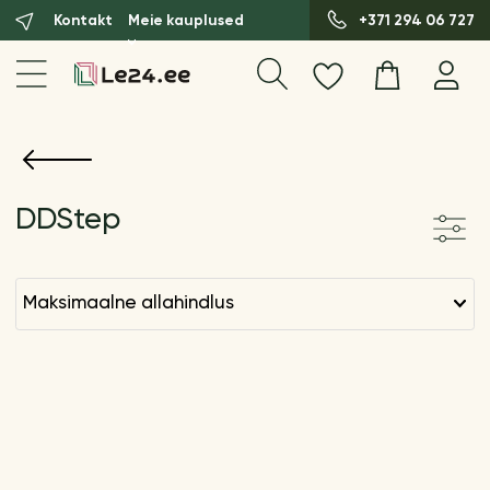
Kontakt
Meie kauplused
+371 294 06 727
DDStep
maksimaalne allahindlus