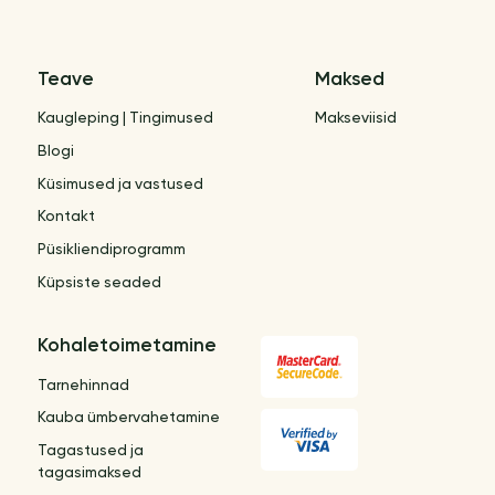
Teave
Maksed
Kaugleping | Tingimused
Makseviisid
Blogi
Küsimused ja vastused
Kontakt
Püsikliendiprogramm
Küpsiste seaded
Kohaletoimetamine
Tarnehinnad
Kauba ümbervahetamine
Tagastused ja
tagasimaksed