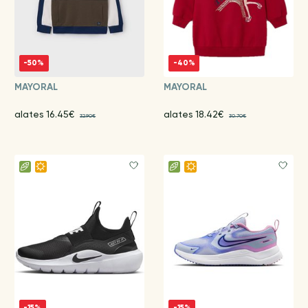
-50%
-40%
MAYORAL
MAYORAL
alates 16.45€
alates 18.42€
32.90€
30.70€
-15%
-15%