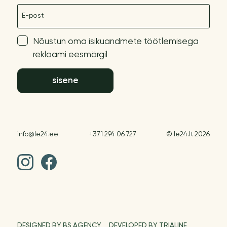
E-post
Nõustun oma isikuandmete töötlemisega
reklaami eesmärgil
sisene
info@le24.ee
+371 294 06 727
© le24.lt 2026
DESIGNED BY BS AGENCY
DEVELOPED BY TRIALINE