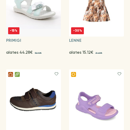
-15%
-30%
PRIMIGI
LENNE
alates 44.28€
alates 15.12€
52.10€
21.60€