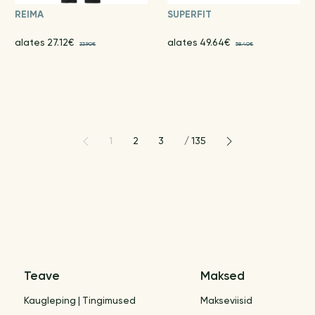
REIMA
SUPERFIT
alates 27.12€
alates 49.64€
33.90€
58.40€
1
2
3
/
135
Teave
Maksed
Kaugleping | Tingimused
Makseviisid