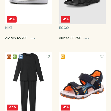
-15%
-15%
NIKE
ECCO
alates 46.75€
alates 55.25€
55.00€
65.00€
-20%
-15%