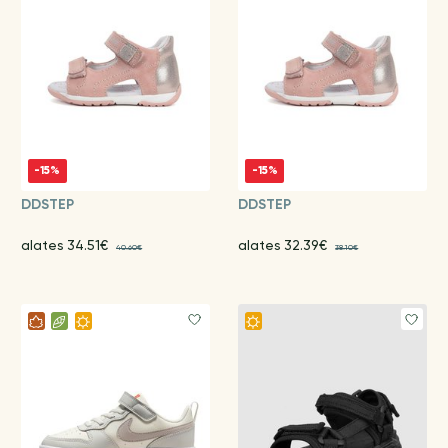
-15%
-15%
DDSTEP
DDSTEP
alates 34.51€
alates 32.39€
40.60€
38.10€