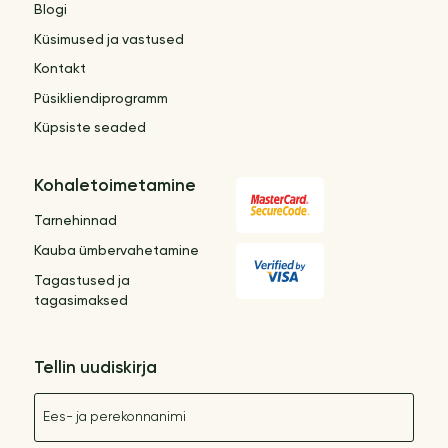
Blogi
Küsimused ja vastused
Kontakt
Püsikliendiprogramm
Küpsiste seaded
Kohaletoimetamine
Tarnehinnad
Kauba ümbervahetamine
Tagastused ja
tagasimaksed
Tellin uudiskirja
Nimetus