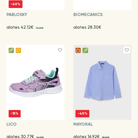
-40%
PABLOSKY
BIOMECANICS
alates 42.12€
alates 28.30€
70.20€
-15%
-40%
LICO
MAYORAL
alates 30.77€
alates 16.92€
36.20€
28.20€