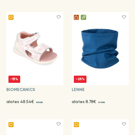
-15%
-25%
BIOMECANICS
LENNE
alates 48.54€
alates 8.78€
57.10€
11.70€