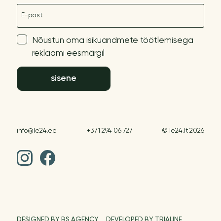
E-post
Nõustun oma isikuandmete töötlemisega
reklaami eesmärgil
sisene
info@le24.ee
+371 294 06 727
© le24.lt 2026
DESIGNED BY BS AGENCY
DEVELOPED BY TRIALINE