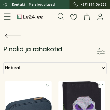
Kontakt
Meie kauplused
+371 294 06 727
Pinalid ja rahakotid
natural