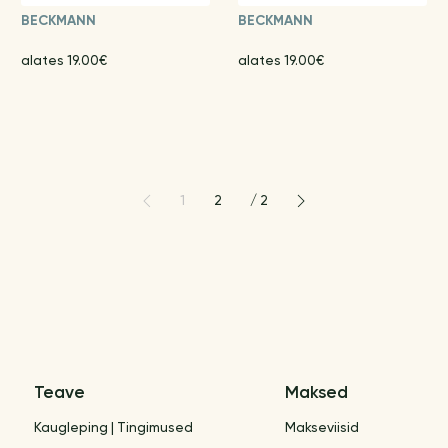
BECKMANN
BECKMANN
alates 19.00€
alates 19.00€
1
2
/
2
Teave
Maksed
Kaugleping | Tingimused
Makseviisid