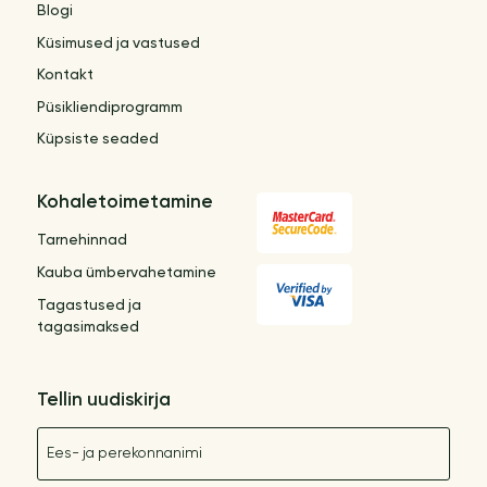
Blogi
Küsimused ja vastused
Kontakt
Püsikliendiprogramm
Küpsiste seaded
Kohaletoimetamine
Tarnehinnad
Kauba ümbervahetamine
Tagastused ja
tagasimaksed
Tellin uudiskirja
Nimetus