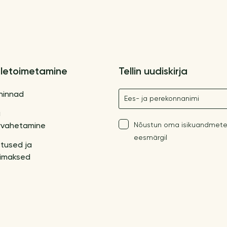
letoimetamine
Tellin uudiskirja
Nimetus
hinnad
a
Nõustun oma isikuandmete
vahetamine
eesmärgil
tused ja
imaksed