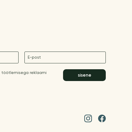
E-post
 töötlemisega reklaami
sisene