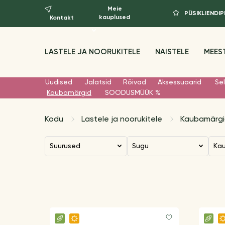
Meie
PÜSIKLIEND
kauplused
Kontakt
LASTELE JA NOORUKITELE
NAISTELE
MEES
Uudised
Jalatsid
Rõivad
Aksessuaarid
Sel
Kaubamärgid
SOODUSMÜÜK %
Kodu
Lastele ja noorukitele
Kaubamärg
Suurused
Sugu
K