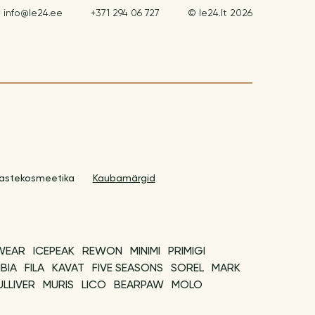
info@le24.ee
+371 294 06 727
© le24.lt 2026
astekosmeetika
Kaubamärgid
WEAR
ICEPEAK
REWON
MINIMI
PRIMIGI
BIA
FILA
KAVAT
FIVE SEASONS
SOREL
MARK
LLIVER
MURIS
LICO
BEARPAW
MOLO