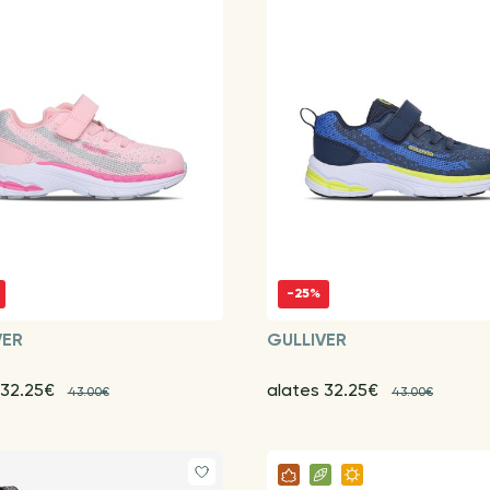
-25%
VER
GULLIVER
 32.25€
alates 32.25€
43.00€
43.00€