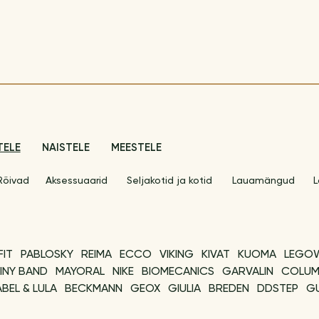
TELE
NAISTELE
MEESTELE
Rõivad
Aksessuaarid
Seljakotid ja kotid
Lauamängud
L
FIT
PABLOSKY
REIMA
ECCO
VIKING
KIVAT
KUOMA
LEGO
INY BAND
MAYORAL
NIKE
BIOMECANICS
GARVALIN
COLUM
ABEL & LULA
BECKMANN
GEOX
GIULIA
BREDEN
DDSTEP
GU