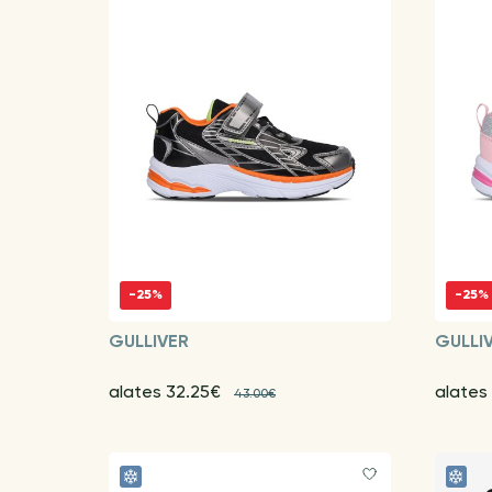
-25%
-25%
GULLIVER
GULLI
alates 32.25€
alates
43.00€