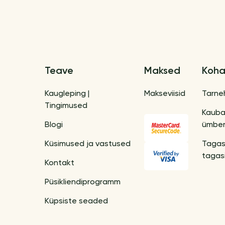
Teave
Maksed
Koha
Kaugleping |
Makseviisid
Tarne
Tingimused
Kaub
Blogi
ümber
Küsimused ja vastused
Tagas
tagas
Kontakt
Püsikliendiprogramm
Küpsiste seaded