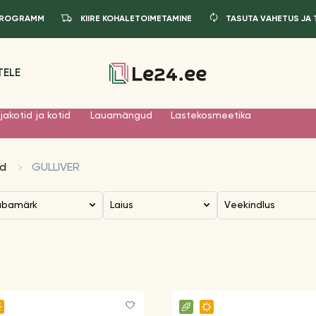
IPROGRAMM
KIIRE KOHALETOIMETAMINE
TASUTA VAHETUS JA
TELE
jakotid ja kotid
Lauamängud
Lastekosmeetika
id
GULLIVER
aubamärk
Laius
Veekindlus