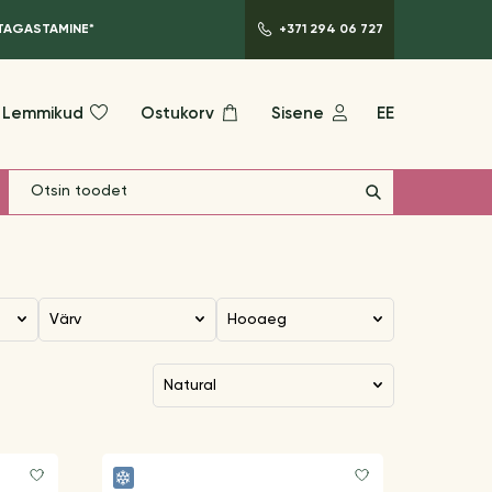
 TAGASTAMINE*
+371 294 06 727
Lemmikud
Ostukorv
Sisene
EE
Värv
Hooaeg
natural