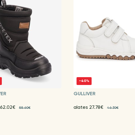
-40%
VER
GULLIVER
 62.02€
alates 27.78€
88.60€
46.30€