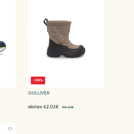
-30%
GULLIVER
alates 62.02€
88.60€