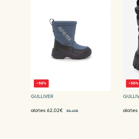
-30%
-30%
GULLIVER
GULLI
alates 62.02€
alates
88.60€