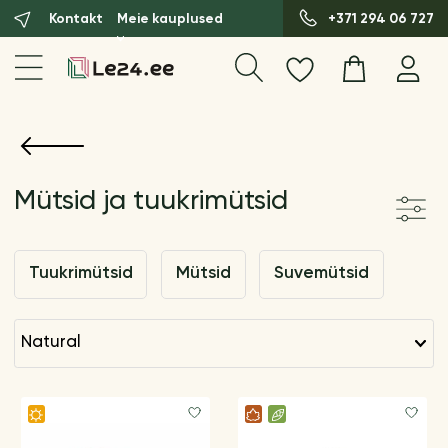
Kontakt
Meie kauplused
+371 294 06 727
Mütsid ja tuukrimütsid
Tuukrimütsid
Mütsid
Suvemütsid
natural