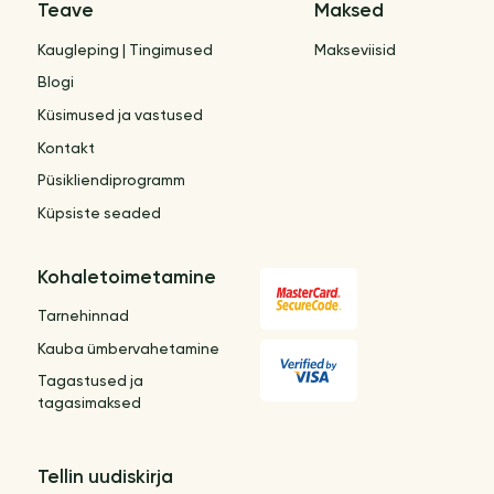
Teave
Maksed
Kaugleping | Tingimused
Makseviisid
Blogi
Küsimused ja vastused
Kontakt
Püsikliendiprogramm
Küpsiste seaded
Kohaletoimetamine
Tarnehinnad
Kauba ümbervahetamine
Tagastused ja
tagasimaksed
Tellin uudiskirja