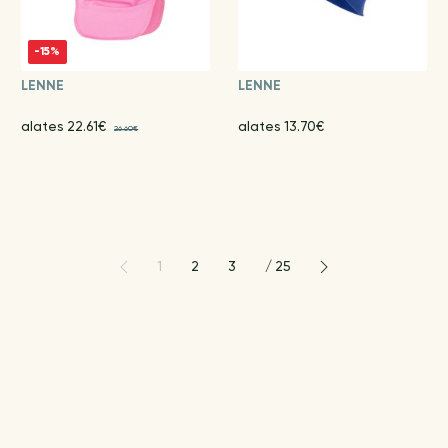
-15%
LENNE
LENNE
alates 22.61€
alates 13.70€
26.60€
1
2
3
/
25