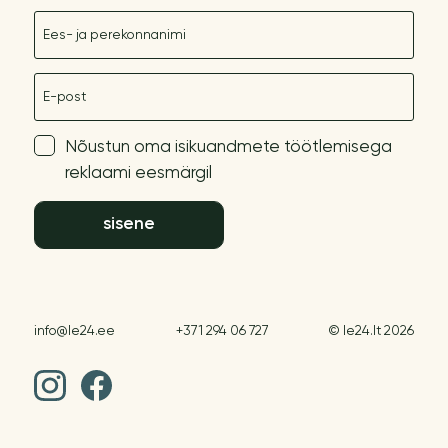
Nimetus
E-post
Nõustun oma isikuandmete töötlemisega
reklaami eesmärgil
sisene
info@le24.ee
+371 294 06 727
© le24.lt 2026