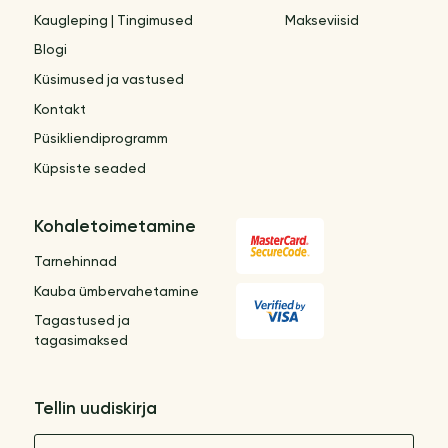
Kaugleping | Tingimused
Makseviisid
Blogi
Küsimused ja vastused
Kontakt
Püsikliendiprogramm
Küpsiste seaded
Kohaletoimetamine
Tarnehinnad
Kauba ümbervahetamine
Tagastused ja
tagasimaksed
Tellin uudiskirja
Nimetus