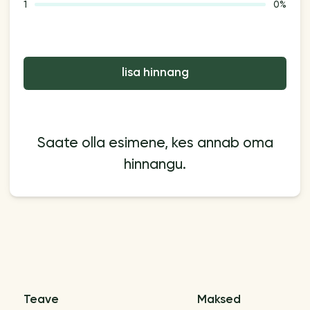
1
0%
lisa hinnang
Saate olla esimene, kes annab oma
hinnangu.
Teave
Maksed