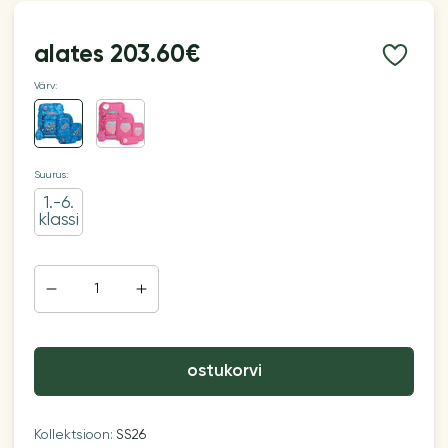
alates
203.60€
Värv:
Suurus:
1.-6.
klassi
ostukorvi
Kollektsioon:
SS26