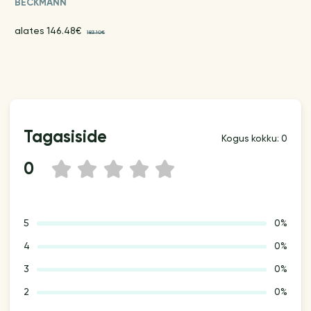
BECKMANN
alates 146.48€
183.10€
Tagasiside
Kogus kokku: 0
0
1
2
3
4
5
5
0%
4
0%
3
0%
2
0%