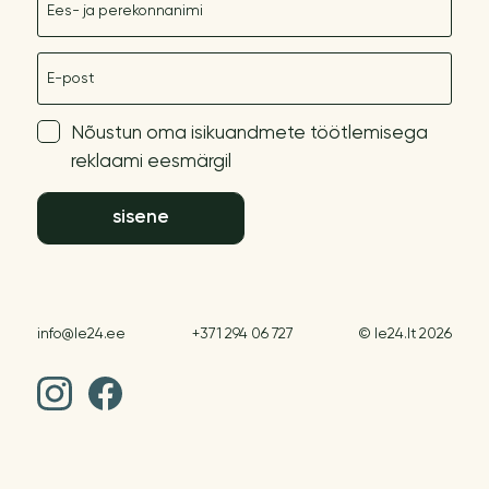
E-post
Nõustun oma isikuandmete töötlemisega
reklaami eesmärgil
sisene
info@le24.ee
+371 294 06 727
© le24.lt 2026