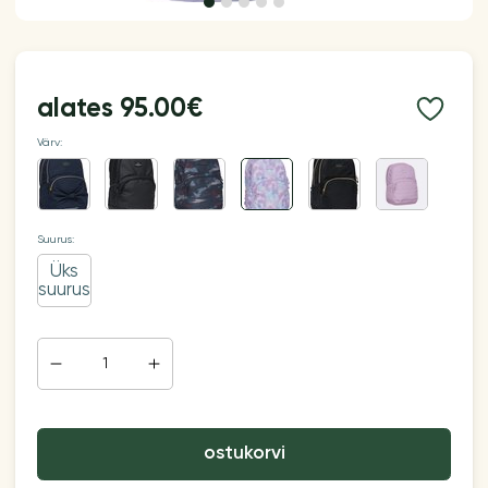
alates
95.00€
Värv:
Suurus:
Üks
suurus
ostukorvi