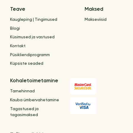
Teave
Maksed
Kaugleping | Tingimused
Makseviisid
Blogi
Küsimused ja vastused
Kontakt
Püsikliendiprogramm
Küpsiste seaded
Kohaletoimetamine
Tarnehinnad
Kauba ümbervahetamine
Tagastused ja
tagasimaksed