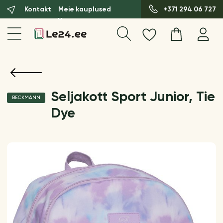
Kontakt
Meie kauplused
+371 294 06 727
Seljakott Sport Junior, Tie
BECKMANN
Dye