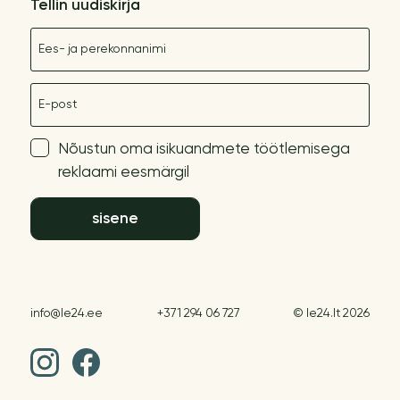
Tellin uudiskirja
Nimetus
E-post
Nõustun oma isikuandmete töötlemisega
reklaami eesmärgil
sisene
info@le24.ee
+371 294 06 727
© le24.lt 2026