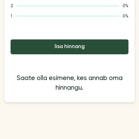
2
0%
1
0%
lisa hinnang
Saate olla esimene, kes annab oma
hinnangu.