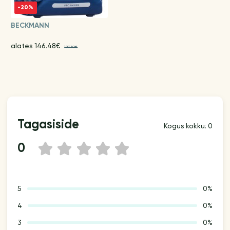
-20%
BECKMANN
alates 146.48€
183.10€
Tagasiside
Kogus kokku: 0
0
1
2
3
4
5
5
0%
4
0%
3
0%