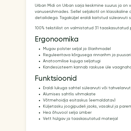
Urban Midi on Urban sarja keskmine suurus ja on
vanuserühmades. Sellel seljakotil on klassikaline
detailidega. Tagaküljel eraldi kaitstud sülearvuti 
100% tekstiilist on valmistatud 31 taaskasutatud p
Ergonoomika
Mugav polster seljal ja õlarihmadel
Reguleeritava kõrgusega rinnarihm ja puusar
Anatoomilise kujuga seljatugi
Kandesüsteem kannab raskuse üle vaagnaha
Funktsioonid
Eraldi lukuga sahtel sülearvuti või tahvelarvut
Alumises sahtlis vihmakate
Võtmehoidja esitaskus (eemaldatav)
Küljetasku joogipudeli jaoks, vasakul ja pare
Hea õhuvool selja ümber
Vett hülgav ja taaskasutatud materjal