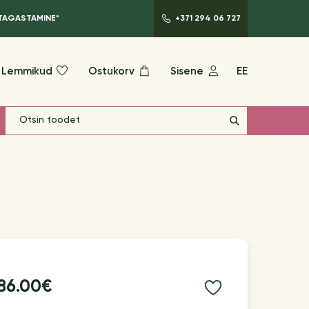
 TAGASTAMINE*
+371 294 06 727
Lemmikud
Ostukorv
Sisene
EE
86.00€