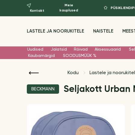
Meie
PÜSIKLIEND
kauplused
Kontakt
LASTELE JA NOORUKITELE
NAISTELE
MEES
Uudised
Jalatsid
Rõivad
Aksessuaarid
Sel
Kaubamärgid
SOODUSMÜÜK %
Kodu
Lastele ja noorukite
Seljakott Urban M
BECKMANN