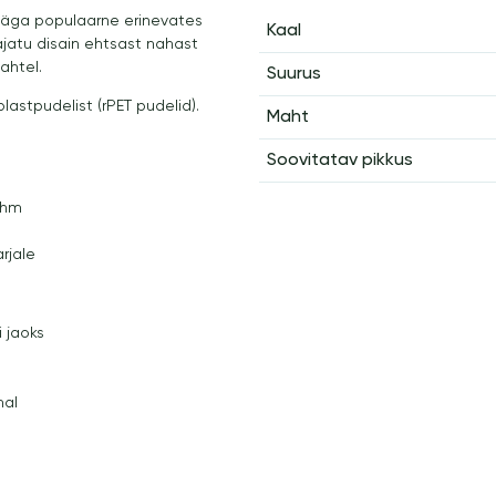
 väga populaarne erinevates
Kaal
 ajatu disain ehtsast nahast
sahtel.
Suurus
lastpudelist (rPET pudelid).
Maht
Soovitatav pikkus
ihm
rjale
i jaoks
mal