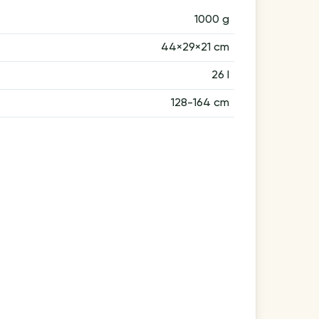
1000 g
44×29×21 cm
26 l
128-164 cm