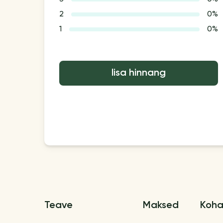
2
0%
1
0%
lisa hinnang
Teave
Maksed
Koha