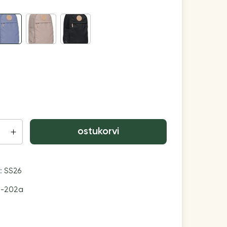
ostukorvi
n:
SS26
0-202a