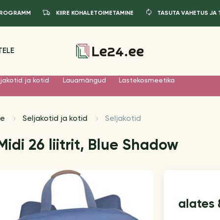
IPROGRAMM
KIIRE KOHALETOIMETAMINE
TASUTA VAHETUS JA
TELE
jakotid ja kotid
Lauamängud
Lastekosmeetika
le
Seljakotid ja kotid
Seljakotid
idi 26 liitrit, Blue Shadow
alates