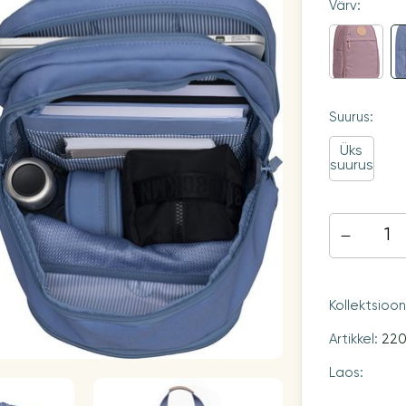
Värv:
Suurus:
Üks
suurus
Kollektsioo
Artikkel:
22
Laos: