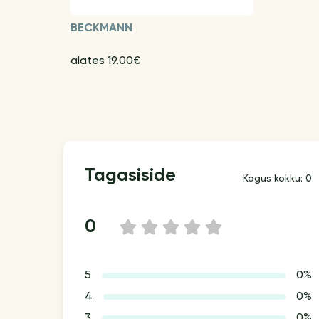
BECKMANN
alates 19.00€
Tagasiside
Kogus kokku: 0
0
1
2
3
4
5
5
0%
4
0%
3
0%