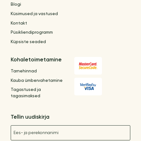
Blogi
Küsimused ja vastused
Kontakt
Püsikliendiprogramm
Küpsiste seaded
Kohaletoimetamine
Tarnehinnad
Kauba ümbervahetamine
Tagastused ja
tagasimaksed
Tellin uudiskirja
Nimetus