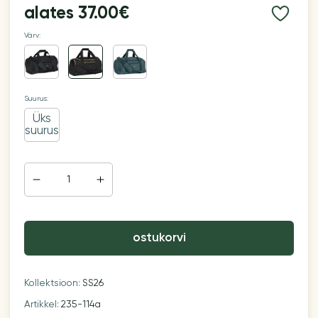
alates
37.00€
Värv:
Suurus:
Üks
suurus
ostukorvi
Kollektsioon:
SS26
Artikkel:
235-114a