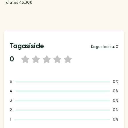
alates 45.30€
Tagasiside
Kogus kokku: 0
0
1
2
3
4
5
5
0%
4
0%
3
0%
2
0%
1
0%