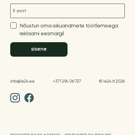
E-post
Nõustun oma isikuandmete töötlemisega
reklaami eesmärgil
sisene
info@le24.ee
+371 294 06 727
© le24.lt 2026