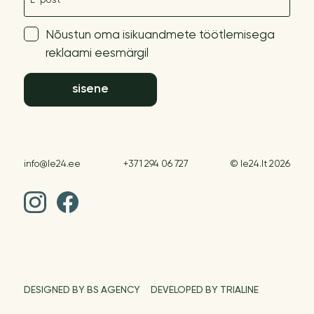
Nõustun oma isikuandmete töötlemisega
reklaami eesmärgil
sisene
info@le24.ee
+371 294 06 727
© le24.lt 2026
DESIGNED BY BS AGENCY
DEVELOPED BY TRIALINE