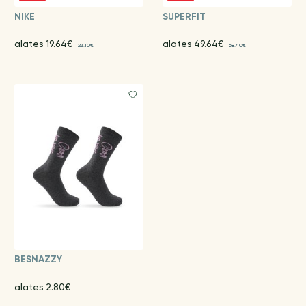
NIKE
SUPERFIT
alates 19.64€
alates 49.64€
23.10€
58.40€
BESNAZZY
alates 2.80€