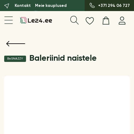
Kontakt
Meie kauplused
+371 294 06 727
Baleriinid naistele
BeSNAZZY