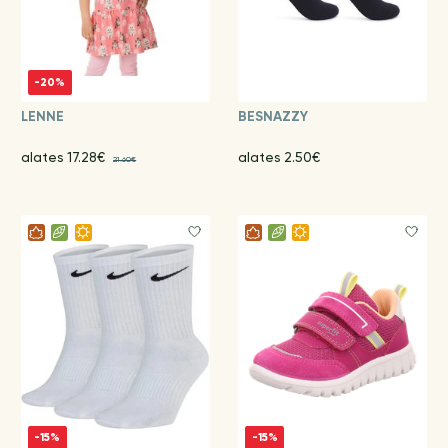
-20%
LENNE
BESNAZZY
alates 17.28€
alates 2.50€
21.60€
-15%
-15%