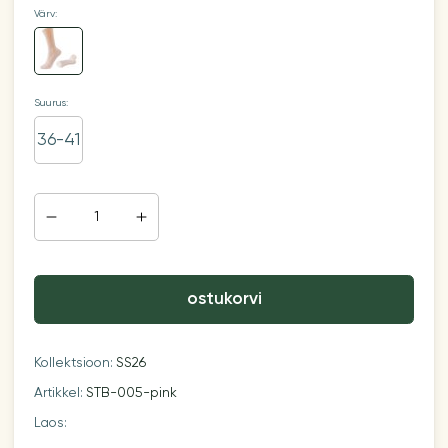
Värv:
Suurus:
36-41
ostukorvi
Kollektsioon:
SS26
Artikkel:
STB-005-pink
Laos: