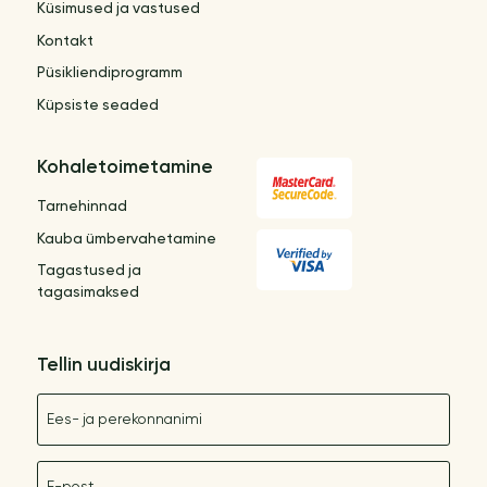
Küsimused ja vastused
Kontakt
Püsikliendiprogramm
Küpsiste seaded
Kohaletoimetamine
Tarnehinnad
Kauba ümbervahetamine
Tagastused ja
tagasimaksed
Tellin uudiskirja
Nimetus
E-post