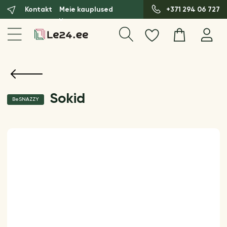
Kontakt
Meie kauplused
+371 294 06 727
Sokid
BeSNAZZY