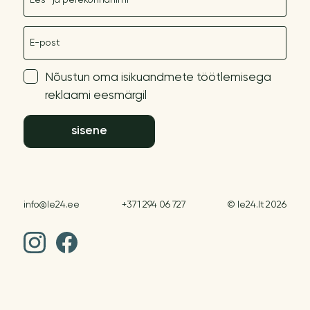
E-post
Nõustun oma isikuandmete töötlemisega
reklaami eesmärgil
sisene
info@le24.ee
+371 294 06 727
© le24.lt 2026