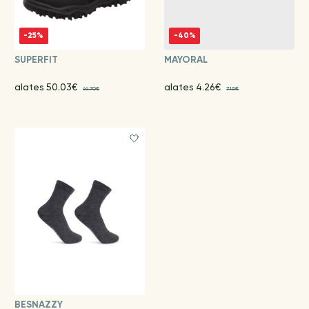
-25%
-40%
SUPERFIT
MAYORAL
alates 50.03€
alates 4.26€
66.70€
7.10€
BESNAZZY