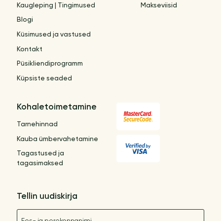
Kaugleping | Tingimused
Makseviisid
Blogi
Küsimused ja vastused
Kontakt
Püsikliendiprogramm
Küpsiste seaded
Kohaletoimetamine
Tarnehinnad
Kauba ümbervahetamine
Tagastused ja
tagasimaksed
Tellin uudiskirja
Nimetus