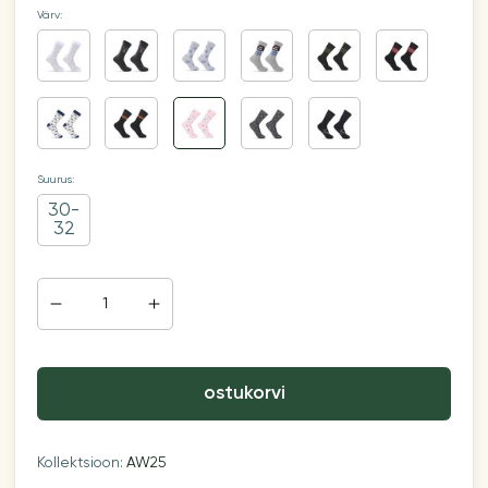
Värv:
Suurus:
30-
32
ostukorvi
Kollektsioon:
AW25