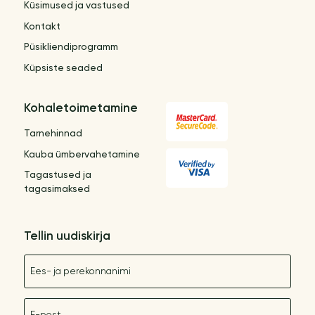
Küsimused ja vastused
Kontakt
Püsikliendiprogramm
Küpsiste seaded
Kohaletoimetamine
Tarnehinnad
Kauba ümbervahetamine
Tagastused ja
tagasimaksed
Tellin uudiskirja
Nimetus
E-post