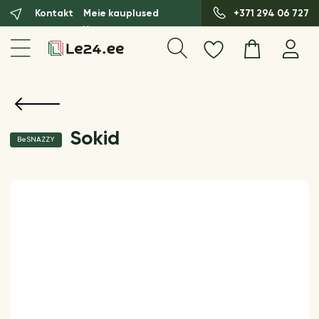
Kontakt
Meie kauplused
+371 294 06 727
Sokid
BeSNAZZY