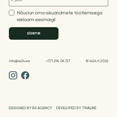
Nõustun oma isikuandmete töötlemisega
reklaami eesmärgil
sisene
info@le24.ee
+371 294 06 727
© le24.lt 2026
DESIGNED BY BS AGENCY
DEVELOPED BY TRIALINE