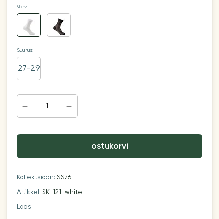
Värv:
Suurus:
27-29
ostukorvi
Kollektsioon:
SS26
Artikkel:
SK-121-white
Laos: