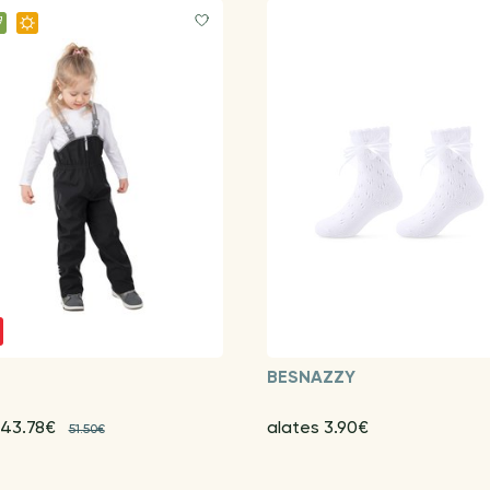
BESNAZZY
 43.78€
alates 3.90€
51.50€