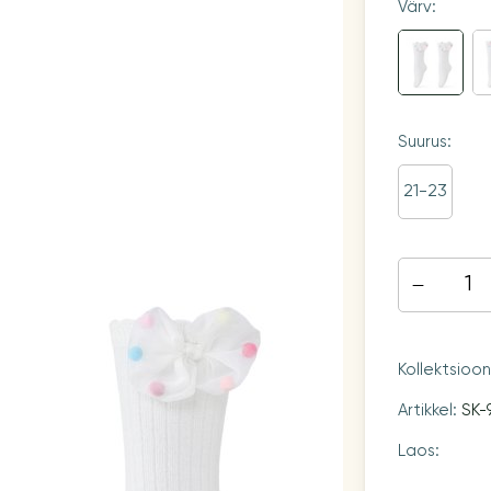
Värv:
Suurus:
21-23
Kollektsioo
Artikkel:
SK-
Laos: