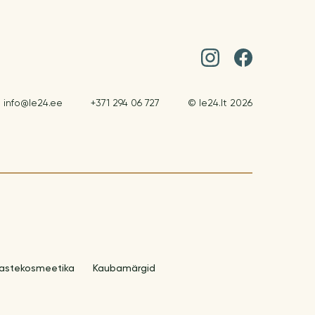
info@le24.ee
+371 294 06 727
© le24.lt 2026
astekosmeetika
Kaubamärgid