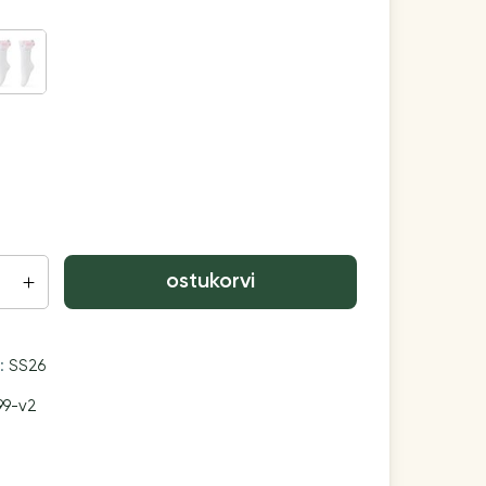
ostukorvi
n:
SS26
99-v2