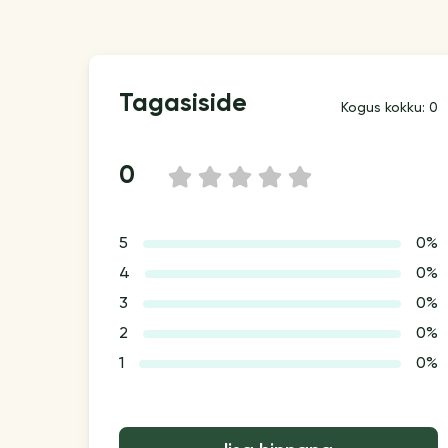
Tagasiside
Kogus kokku: 0
0
1
2
3
4
5
5
0%
4
0%
3
0%
2
0%
1
0%