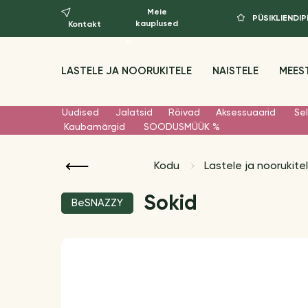
Meie
PÜSIKLIEND
kauplused
Kontakt
LASTELE JA NOORUKITELE
NAISTELE
MEES
Uudised
Jalatsid
Rõivad
Aksessuaarid
Sel
Kaubamärgid
SOODUSMÜÜK %
Kodu
Lastele ja noorukite
Sokid
BeSNAZZY