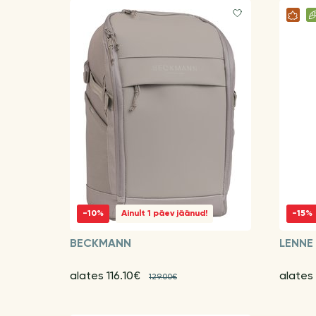
-10%
Ainult 1 päev jäänud!
-15%
BECKMANN
LENNE
alates 116.10€
alates
129.00€