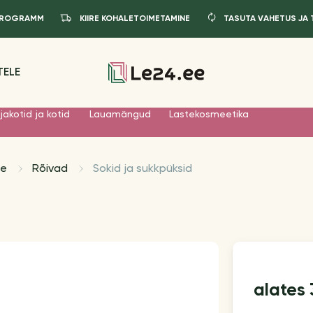
IPROGRAMM
KIIRE KOHALETOIMETAMINE
TASUTA VAHETUS JA
TELE
jakotid ja kotid
Lauamängud
Lastekosmeetika
le
Rõivad
Sokid ja sukkpüksid
alates