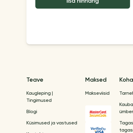
lisa hinnang
Teave
Maksed
Koha
Kaugleping |
Makseviisid
Tarne
Tingimused
Kaub
Blogi
ümber
Küsimused ja vastused
Tagas
tagas