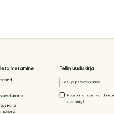
letoimetamine
Tellin uudiskirja
Nimetus
hinnad
a
Nõustun oma isikuandmete
vahetamine
eesmärgil
tused ja
imaksed