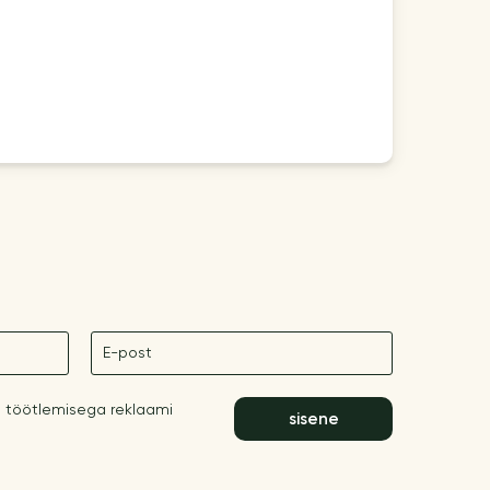
E-post
 töötlemisega reklaami
sisene