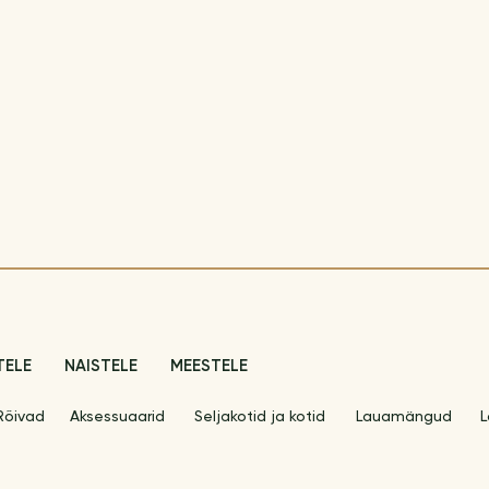
TELE
NAISTELE
MEESTELE
Rõivad
Aksessuaarid
Seljakotid ja kotid
Lauamängud
L