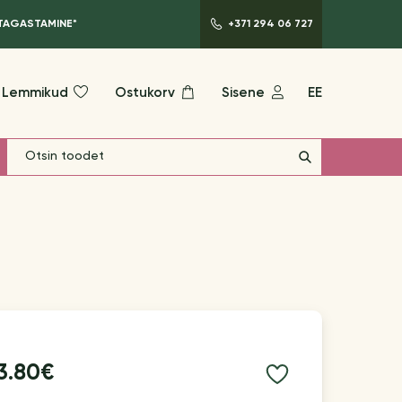
 TAGASTAMINE*
+371 294 06 727
Lemmikud
Ostukorv
Sisene
EE
3.80€