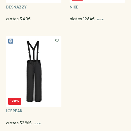
BESNAZZY
NIKE
alates 3.40€
alates 19.64€
23.10€
-20%
ICEPEAK
alates 52.96€
66.20€