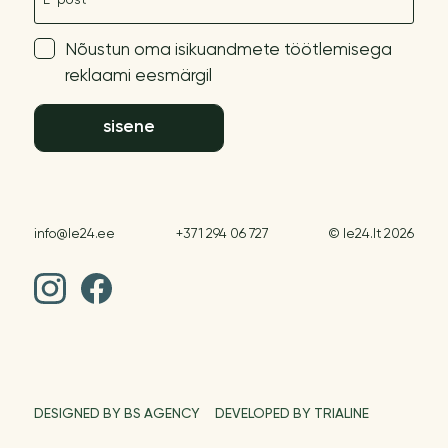
Nõustun oma isikuandmete töötlemisega
reklaami eesmärgil
sisene
info@le24.ee
+371 294 06 727
© le24.lt 2026
DESIGNED BY BS AGENCY
DEVELOPED BY TRIALINE