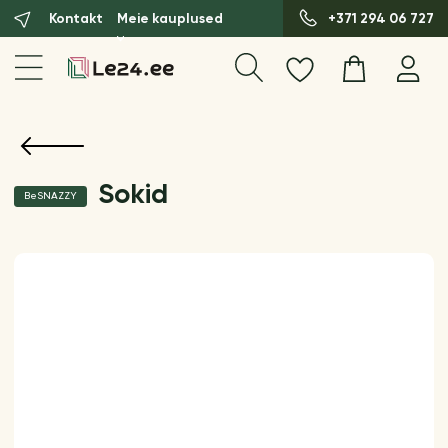
Kontakt
Meie kauplused
+371 294 06 727
Sokid
BeSNAZZY