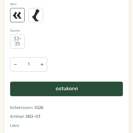
Värv:
Suurus:
33-
35
ostukorvi
Kollektsioon:
SS26
Artikkel:
SKG-03
Laos: