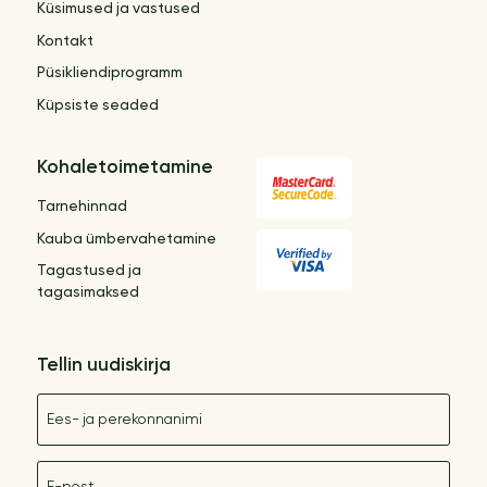
Küsimused ja vastused
Kontakt
Püsikliendiprogramm
Küpsiste seaded
Kohaletoimetamine
Tarnehinnad
Kauba ümbervahetamine
Tagastused ja
tagasimaksed
Tellin uudiskirja
Nimetus
E-post