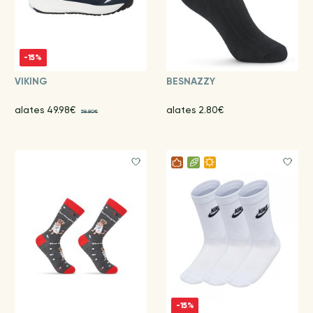
-15%
VIKING
BESNAZZY
alates 49.98€
alates 2.80€
58.80€
-15%