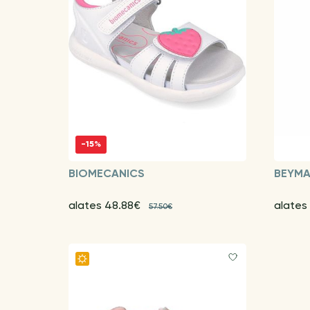
-15%
BIOMECANICS
BEYM
alates 48.88€
alates
57.50€