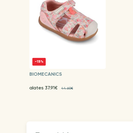
-15%
BIOMECANICS
alates 37.91€
44.60€