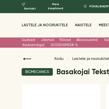
Meie
PÜSIKLIEND
kauplused
Kontakt
LASTELE JA NOORUKITELE
NAISTELE
MEES
Uudised
Jalatsid
Rõivad
Aksessuaarid
Sel
Kaubamärgid
SOODUSMÜÜK %
Kodu
Lastele ja noorukite
Basakojai Tekst
BIOMECANICS