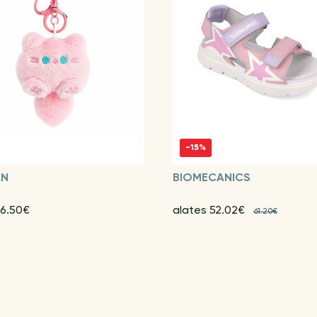
-15%
AN
BIOMECANICS
 6.50€
alates 52.02€
61.20€