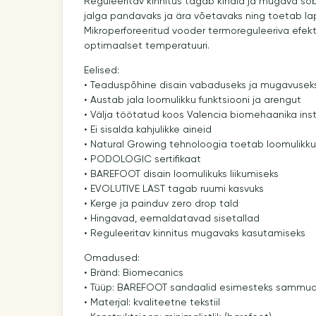
Reguleeritav kinnitus tagab kindla ja mugava sob
jalga pandavaks ja ära võetavaks ning toetab lap
Mikroperforeeritud vooder termoreguleeriva efek
optimaalset temperatuuri.
Eelised:
• Teaduspõhine disain vabaduseks ja mugavusek
• Austab jala loomulikku funktsiooni ja arengut
• Välja töötatud koos Valencia biomehaanika ins
• Ei sisalda kahjulikke aineid
• Natural Growing tehnoloogia toetab loomulikku
• PODOLOGIC sertifikaat
• BAREFOOT disain loomulikuks liikumiseks
• EVOLUTIVE LAST tagab ruumi kasvuks
• Kerge ja painduv zero drop tald
• Hingavad, eemaldatavad sisetallad
• Reguleeritav kinnitus mugavaks kasutamiseks
Omadused:
• Bränd: Biomecanics
• Tüüp: BAREFOOT sandaalid esimesteks sammu
• Materjal: kvaliteetne tekstiil