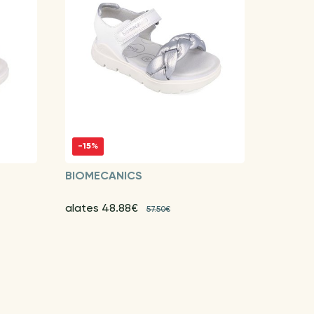
-15%
BIOMECANICS
alates 48.88€
57.50€