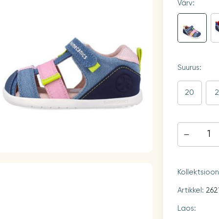
Värv:
Suurus:
20
2
Kollektsioo
Artikkel:
262
Laos: