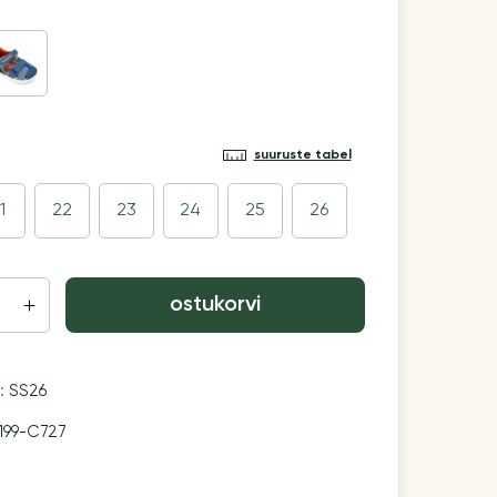
suuruste tabel
1
22
23
24
25
26
ostukorvi
n:
SS26
199-C727