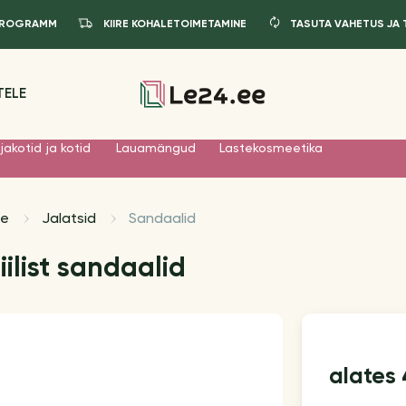
IPROGRAMM
KIIRE KOHALETOIMETAMINE
TASUTA VAHETUS JA
TELE
jakotid ja kotid
Lauamängud
Lastekosmeetika
le
Jalatsid
Sandaalid
iilist sandaalid
alates