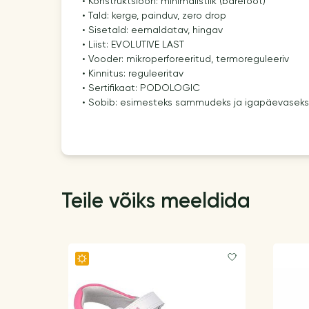
• Konstruktsioon: minimalistlik (barefoot)
• Tald: kerge, painduv, zero drop
• Sisetald: eemaldatav, hingav
• Liist: EVOLUTIVE LAST
• Vooder: mikroperforeeritud, termoreguleeriv
• Kinnitus: reguleeritav
• Sertifikaat: PODOLOGIC
• Sobib: esimesteks sammudeks ja igapäevasek
Teile võiks meeldida