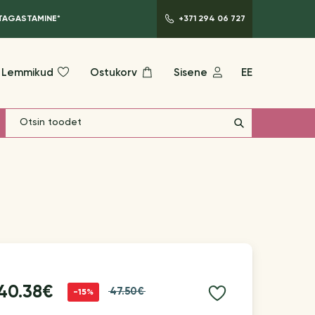
 TAGASTAMINE*
+371 294 06 727
Lemmikud
Ostukorv
Sisene
EE
40.38€
47.50€
-15%