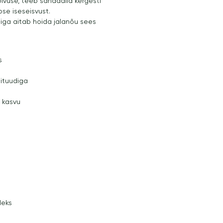
ivuse, teeb sandaalid kergesti
se iseseisvust.
tiga aitab hoida jalanõu sees
s
tituudiga
 kasvu
deks