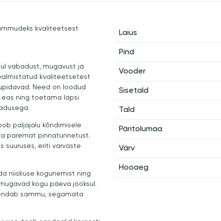
ammudeks kvaliteetsest
Laius
Pind
ul vabadust, mugavust ja
Vooder
valmistatud kvaliteetsetest
tupidavad. Need on loodud
Sisetald
s eas ning toetama lapsi
badusega.
Tald
ob paljajalu kõndimisele
Päritolumaa
 ja paremat pinnatunnetust.
 suuruses, eriti varvaste
Värv
Hooaeg
da niiskuse kogunemist ning
a mugavad kogu päeva jooksul.
ehmendab sammu, segamata