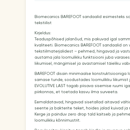
Biomecanics BAREFOOT sandaalid esimesteks s
tekstiilist
Kirjeldus:
Teaduspõhised jalanõud, mis pakuvad igal samm
kvaliteeti. Biomecanics BAREFOOT sandaalid on 
tekstiilmaterjalidest – pehmed, hingavad ja vas
austama jala loomulikku funktsiooni juba varase
liikumisel, mängimisel ja avastamisel täieliku va
BAREFOOT disain minimaalse konstruktsiooniga lo
sarnase tunde, soodustades loomulikku liikumist
EVOLUTIVE LAST tagab piisava sisemise ruumi igas
piirkonnas, et toetada kasvu ilma surveeta.
Eemaldatavad, hingavad sisetallad aitavad välti
seente ja bakterite teket, hoides jalad kuivad j
Kerge ja painduv zero drop tald kaitseb ja p
loomulikku kõnnimustrit.