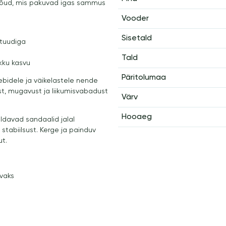
nõud, mis pakuvad igas sammus
Vooder
Sisetald
ituudiga
Tald
kku kasvu
Päritolumaa
bidele ja väikelastele nende
, mugavust ja liikumisvabadust
Värv
Hooaeg
ldavad sandaalid jalal
 stabiilsust. Kerge ja painduv
ut.
vaks