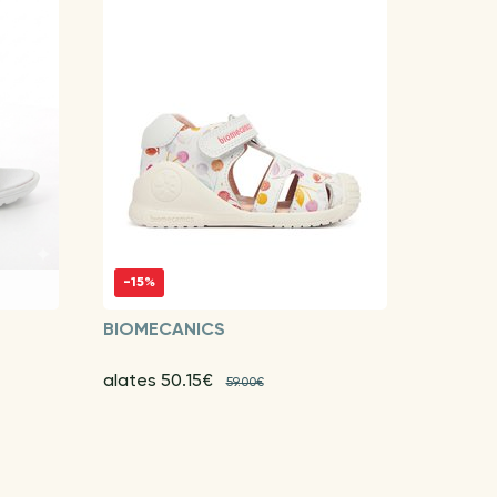
-15%
BIOMECANICS
alates 50.15€
59.00€