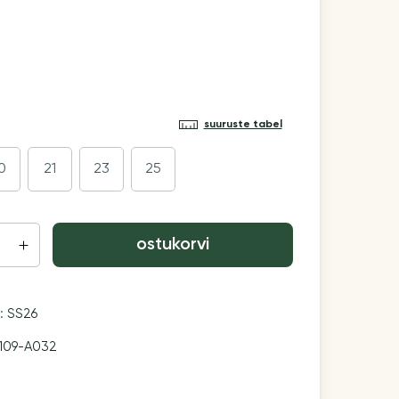
suuruste tabel
0
21
23
25
ostukorvi
n:
SS26
109-A032