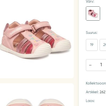
Värv:
Suurus:
19
2
Kollektsioo
Artikkel:
262
Laos: