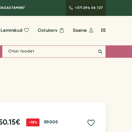
 TAGASTAMINE*
+371 294 06 727
Lemmikud
Ostukorv
Sisene
EE
50.15€
59.00€
-15%