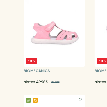
-15%
-15%
BIOMECANICS
BIOME
alates 49.98€
alates
58.80€