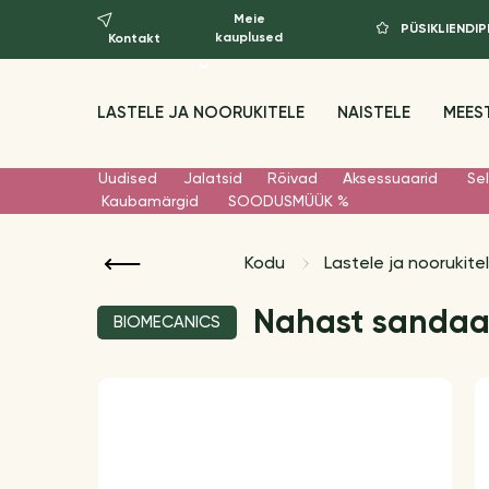
Meie
PÜSIKLIEND
kauplused
Kontakt
LASTELE JA NOORUKITELE
NAISTELE
MEES
Uudised
Jalatsid
Rõivad
Aksessuaarid
Sel
Kaubamärgid
SOODUSMÜÜK %
Kodu
Lastele ja noorukite
Nahast sandaal
BIOMECANICS