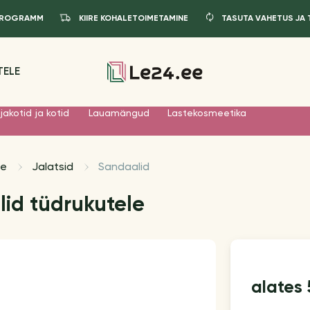
IPROGRAMM
KIIRE KOHALETOIMETAMINE
TASUTA VAHETUS JA
TELE
jakotid ja kotid
Lauamängud
Lastekosmeetika
le
Jalatsid
Sandaalid
id tüdrukutele
alates