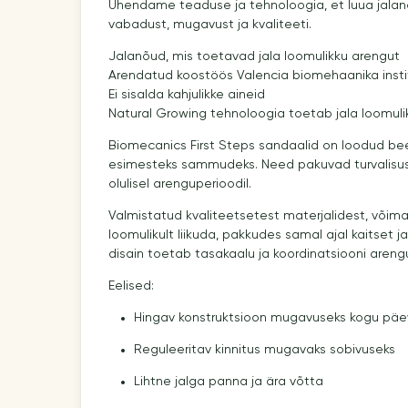
Ühendame teaduse ja tehnoloogia, et luua jala
vabadust, mugavust ja kvaliteeti.
Jalanõud, mis toetavad jala loomulikku arengut
Arendatud koostöös Valencia biomehaanika inst
Ei sisalda kahjulikke aineid
Natural Growing tehnoloogia toetab jala loomuli
Biomecanics First Steps sandaalid on loodud bee
esimesteks sammudeks. Need pakuvad turvalisust
olulisel arenguperioodil.
Valmistatud kvaliteetsetest materjalidest, võima
loomulikult liikuda, pakkudes samal ajal kaitset ja
disain toetab tasakaalu ja koordinatsiooni areng
Eelised:
Hingav konstruktsioon mugavuseks kogu päe
Reguleeritav kinnitus mugavaks sobivuseks
Lihtne jalga panna ja ära võtta