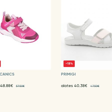
-15%
CANICS
PRIMIGI
 48.88€
alates 40.38€
57.50€
47.50€