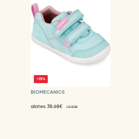
-15%
BIOMECANICS
alates 38.68€
45.50€