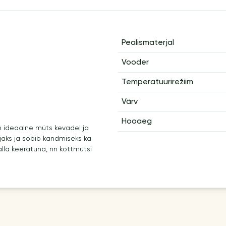
Pealismaterjal
Vooder
Temperatuurirežiim
Värv
Hooaeg
 ideaalne müts kevadel ja
aljaks ja sobib kandmiseks ka
 alla keeratuna, nn kottmütsi