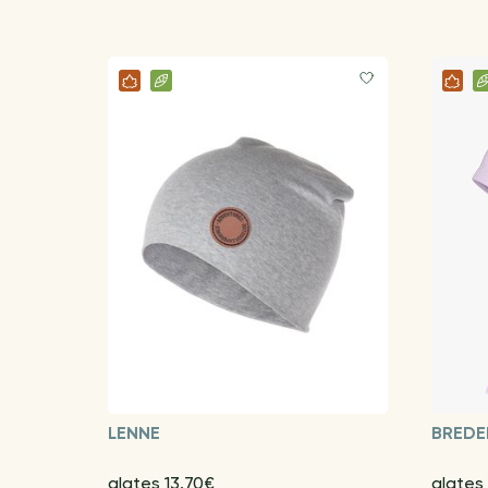
LENNE
BREDE
alates 13.70€
alates