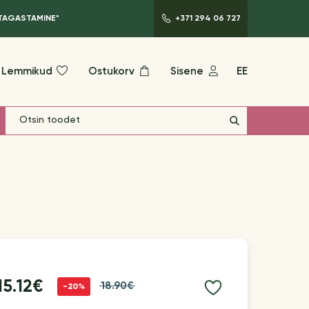
 TAGASTAMINE*
+371 294 06 727
Lemmikud
Ostukorv
Sisene
EE
15.12€
18.90€
-20%