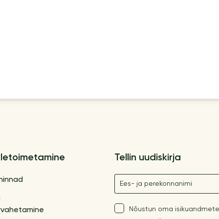
letoimetamine
Tellin uudiskirja
Nimetus
hinnad
a
Nõustun oma isikuandmete
vahetamine