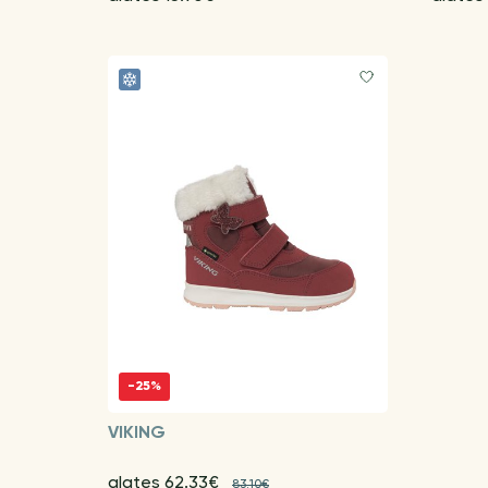
-25%
VIKING
alates 62.33€
83.10€