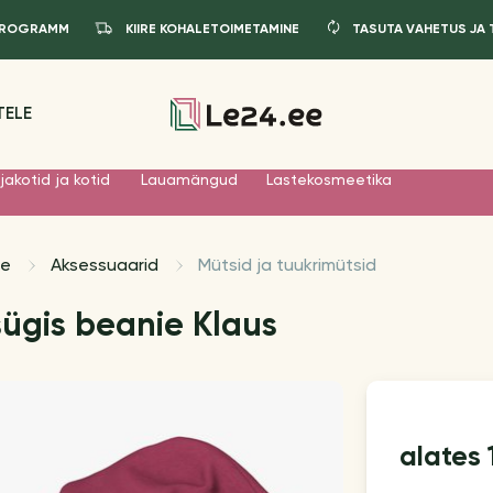
IPROGRAMM
KIIRE KOHALETOIMETAMINE
TASUTA VAHETUS JA
TELE
jakotid ja kotid
Lauamängud
Lastekosmeetika
le
Aksessuaarid
Mütsid ja tuukrimütsid
ügis beanie Klaus
alates