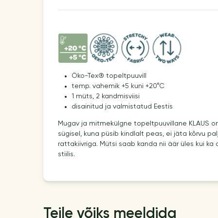
Öko-Tex® topeltpuuvill
temp. vahemik +5 kuni +20°C
1 müts, 2 kandmisviisi
disainitud ja valmistatud Eestis
Mugav ja mitmekülgne topeltpuuvillane KLAUS on
sügisel, kuna püsib kindlalt peas, ei jäta kõrvu p
rattakiivriga. Mütsi saab kanda nii äär üles kui ka
stiilis.
Teile võiks meeldida