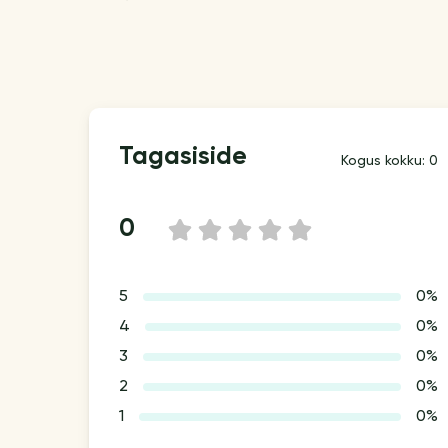
Tagasiside
Kogus kokku: 0
0
1
2
3
4
5
5
0%
4
0%
3
0%
2
0%
1
0%