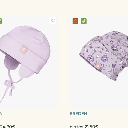
N
BREDEN
 24.90€
alates 21.50€