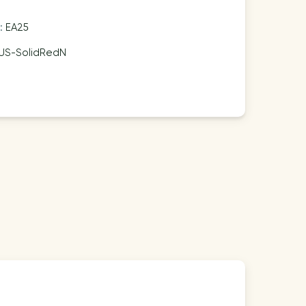
n:
EA25
US-SolidRedN