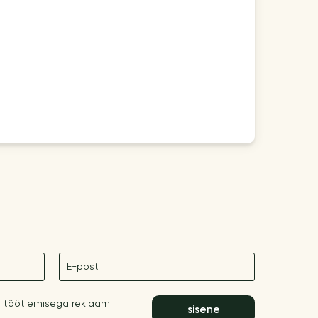
E-post
 töötlemisega reklaami
sisene