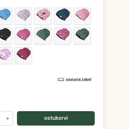
suuruste tabel
ostukorvi