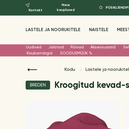
Meie
PÜSIKLIEND
kauplused
Kontakt
LASTELE JA NOORUKITELE
NAISTELE
MEES
Uudised
Jalatsid
Rõivad
Aksessuaarid
Sel
Kaubamärgid
SOODUSMÜÜK %
Kodu
Lastele ja noorukite
Kroogitud kevad-s
BREDEN