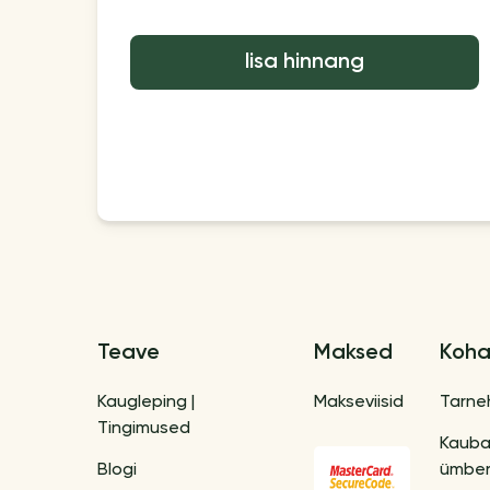
lisa hinnang
Teave
Maksed
Koha
Kaugleping |
Makseviisid
Tarne
Tingimused
Kaub
Blogi
ümber