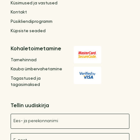
Küsimused ja vastused
Kontakt
Püsikliendiprogramm
Küpsiste seaded
Kohaletoimetamine
Tarnehinnad
Kauba ümbervahetamine
Tagastused ja
tagasimaksed
Tellin uudiskirja
Nimetus
E-post