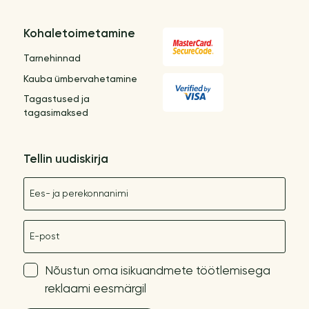
Kohaletoimetamine
Tarnehinnad
Kauba ümbervahetamine
Tagastused ja
tagasimaksed
Tellin uudiskirja
Nimetus
E-post
Nõustun oma isikuandmete töötlemisega
reklaami eesmärgil