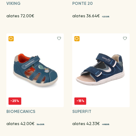
VIKING
PONTE 20
alates 72.00€
alates 36.64€
43.10€
-25%
-15%
BIOMECANICS
SUPERFIT
alates 42.00€
alates 42.33€
56.00€
49.80€