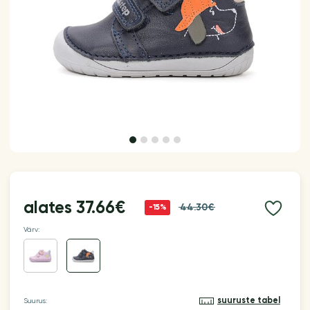
alates
37.66€
44.30€
-15%
Värv:
suuruste tabel
Suurus: