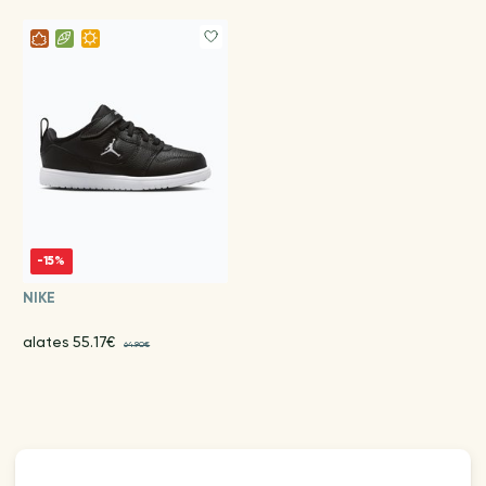
-15%
NIKE
alates 55.17€
64.90€