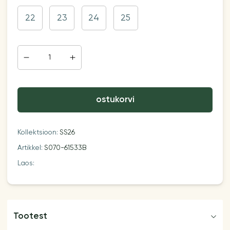
22
23
24
25
ostukorvi
Kollektsioon:
SS26
Artikkel:
S070-61533B
Laos:
Tootest