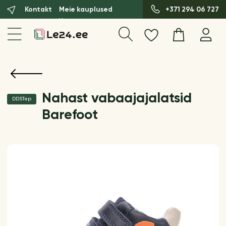
Kontakt
Meie kauplused
+371 294 06 727
Nahast vabaajajalatsid
DDSTep
Barefoot