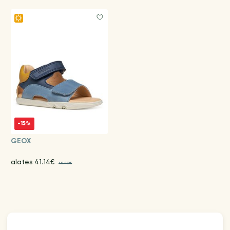
-15%
GEOX
alates 41.14€
48.40€