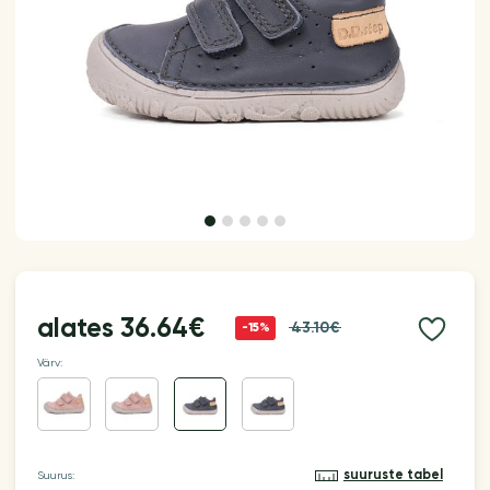
alates
36.64€
43.10€
-15%
Värv:
suuruste tabel
Suurus: