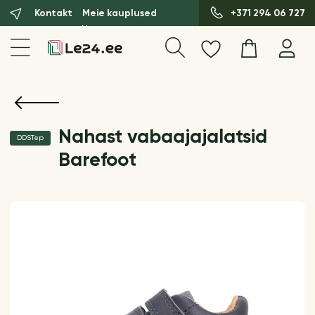
Kontakt
Meie kauplused
+371 294 06 727
Nahast vabaajajalatsid
DDSTep
Barefoot