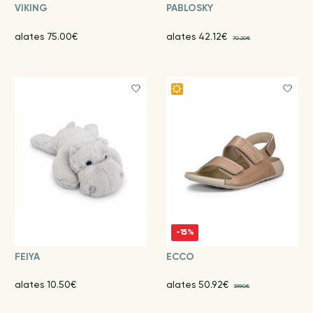
VIKING
PABLOSKY
alates 75.00€
alates 42.12€
70.20€
-15%
FEIYA
ECCO
alates 10.50€
alates 50.92€
59.90€