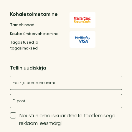
Kohaletoimetamine
Tarnehinnad
Kauba ümbervahetamine
Tagastused ja
tagasimaksed
Tellin uudiskirja
Nimetus
E-post
Nõustun oma isikuandmete töötlemisega
reklaami eesmärgil