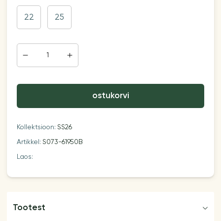
22
25
ostukorvi
Kollektsioon:
SS26
Artikkel:
S073-61950B
Laos:
Tootest