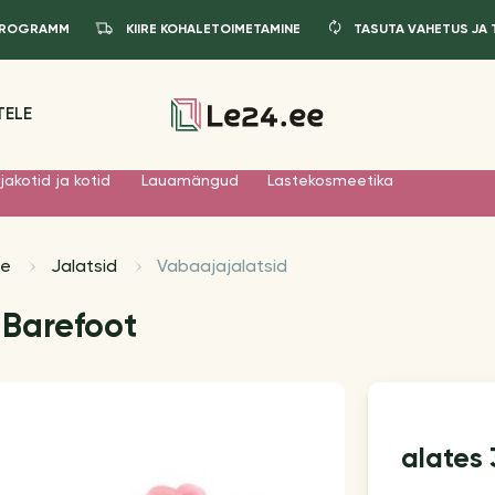
IPROGRAMM
KIIRE KOHALETOIMETAMINE
TASUTA VAHETUS JA
TELE
jakotid ja kotid
Lauamängud
Lastekosmeetika
le
Jalatsid
Vabaajajalatsid
 Barefoot
alates