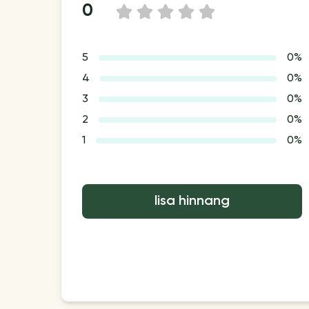
0
1
2
3
4
5
5
0%
4
0%
3
0%
2
0%
1
0%
lisa hinnang