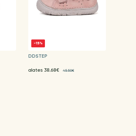
-15%
DDSTEP
alates 38.68€
45.50€