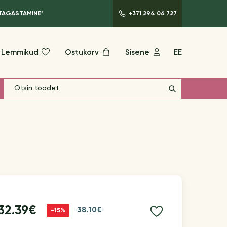
 TAGASTAMINE*
+371 294 06 727
Lemmikud
Ostukorv
Sisene
EE
32.39€
38.10€
-15%