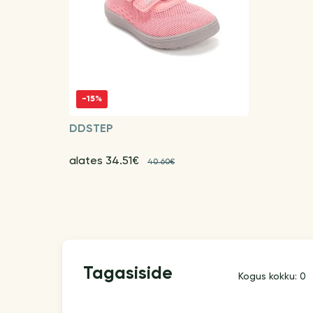
-15%
DDSTEP
alates 34.51€
40.60€
Tagasiside
Kogus kokku: 0