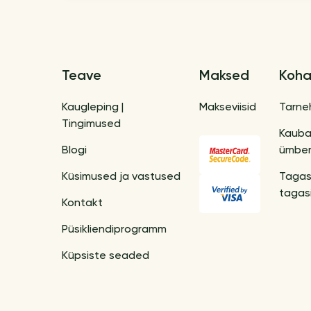
Teave
Maksed
Koha
Kaugleping |
Makseviisid
Tarne
Tingimused
Kaub
Blogi
ümber
Küsimused ja vastused
Tagas
tagas
Kontakt
Püsikliendiprogramm
Küpsiste seaded