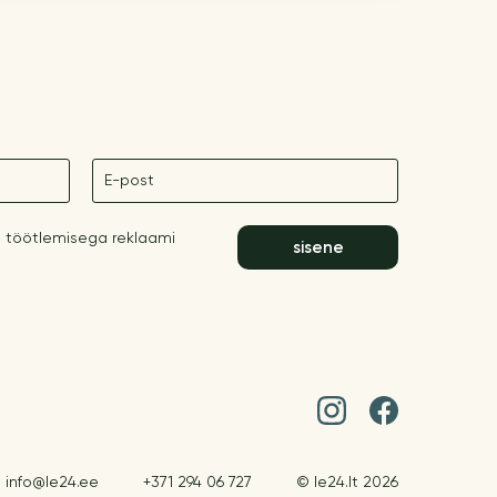
E-post
 töötlemisega reklaami
sisene
info@le24.ee
+371 294 06 727
© le24.lt 2026