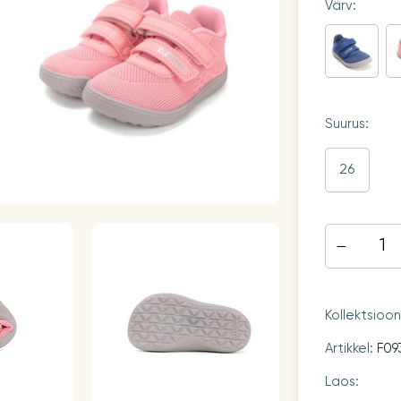
Värv:
Suurus:
26
Kollektsioo
Artikkel:
F09
Laos: