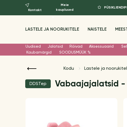
Meie
PÜSIKLIEND
kauplused
Kontakt
LASTELE JA NOORUKITELE
NAISTELE
MEES
Uudised
Jalatsid
Rõivad
Aksessuaarid
Sel
Kaubamärgid
SOODUSMÜÜK %
Kodu
Lastele ja noorukite
Vabaajajalatsid -
DDSTep