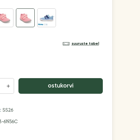
suuruste tabel
ostukorvi
n:
SS26
3-61936C