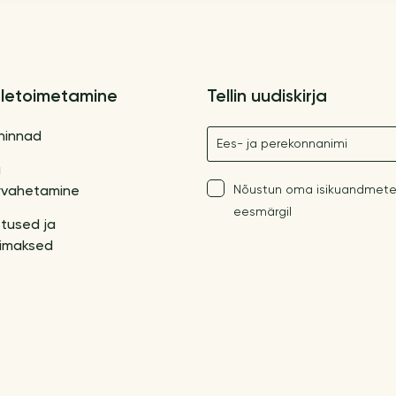
letoimetamine
Tellin uudiskirja
Nimetus
hinnad
a
Nõustun oma isikuandmete
vahetamine
eesmärgil
tused ja
imaksed