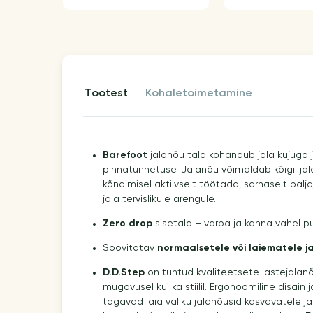
tootest
kohaletoimetamine
Barefoot
jalanõu tald kohandub jala kujuga
pinnatunnetuse. Jalanõu võimaldab kõigil jalal
kõndimisel aktiivselt töötada, sarnaselt palj
jala tervislikule arengule.
Zero drop
sisetald – varba ja kanna vahel p
Soovitatav
normaalsetele või laiematele j
D.D.Step
on tuntud kvaliteetsete lastejalanõ
mugavusel kui ka stiilil. Ergonoomiline disain 
tagavad laia valiku jalanõusid kasvavatele j