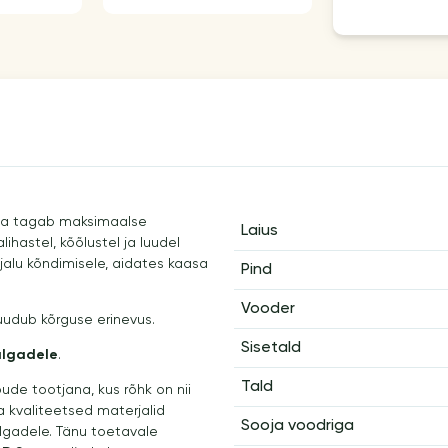
 ja tagab maksimaalse
Laius
ihastel, kõõlustel ja luudel
ajalu kõndimisele, aidates kaasa
Pind
Vooder
uudub kõrguse erinevus.
Sisetald
algadele
.
Tald
ude tootjana, kus rõhk on nii
ja kvaliteetsed materjalid
Sooja voodriga
algadele. Tänu toetavale