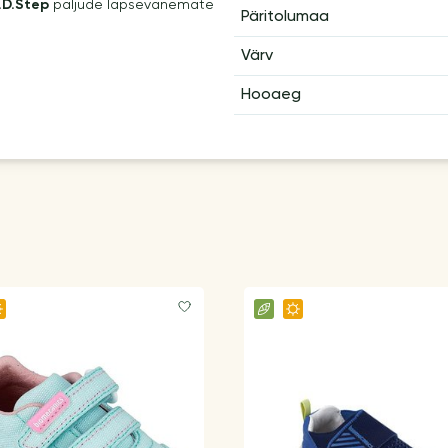
.D.Step
paljude lapsevanemate
Päritolumaa
Värv
Hooaeg