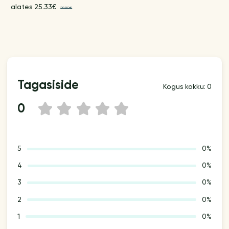
alates 25.33€
29.80€
Tagasiside
Kogus kokku: 0
0
1
2
3
4
5
5
0%
4
0%
3
0%
2
0%
1
0%