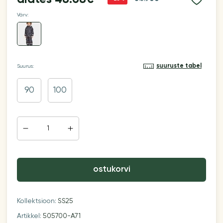
Värv:
suuruste tabel
Suurus:
90
100
ostukorvi
Kollektsioon:
SS25
Artikkel:
505700-A71