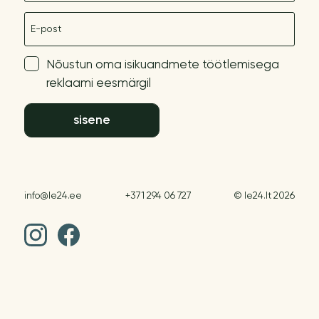
E-post
Nõustun oma isikuandmete töötlemisega
reklaami eesmärgil
sisene
info@le24.ee
+371 294 06 727
© le24.lt 2026