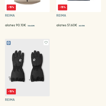
-15%
-15%
REIMA
REIMA
alates 90.10€
alates 51.60€
106.00€
60.70€
-15%
REIMA