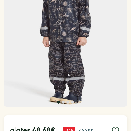
alates
48.68€
64.90€
-25%