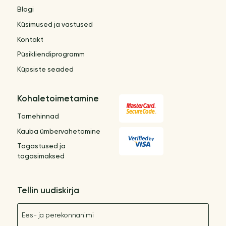
Blogi
Küsimused ja vastused
Kontakt
Püsikliendiprogramm
Küpsiste seaded
Kohaletoimetamine
Tarnehinnad
Kauba ümbervahetamine
Tagastused ja
tagasimaksed
Tellin uudiskirja
Nimetus