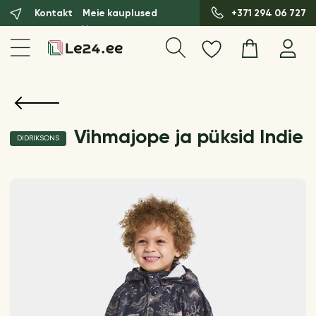
Kontakt
Meie kauplused
+371 294 06 727
Vihmajope ja püksid Indie
DIDRIKSONS