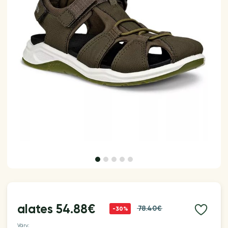
alates
54.88€
78.40€
-30%
Värv: