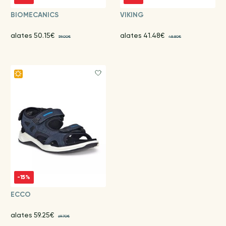
BIOMECANICS
VIKING
alates 50.15€
alates 41.48€
59.00€
48.80€
-15%
ECCO
alates 59.25€
69.70€