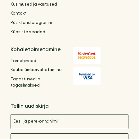
Küsimused ja vastused
Kontakt
Püsikliendiprogramm
Küpsiste seaded
Kohaletoimetamine
Tarnehinnad
Kauba ümbervahetamine
Tagastused ja
tagasimaksed
Tellin uudiskirja
Nimetus
E-post