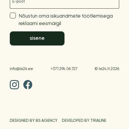
Nõustun oma isikuandmete töötlemisega
reklaami eesmärgil
sisene
info@le24.ee
+371 294 06 727
© le24.lt 2026
DESIGNED BY BS AGENCY
DEVELOPED BY TRIALINE