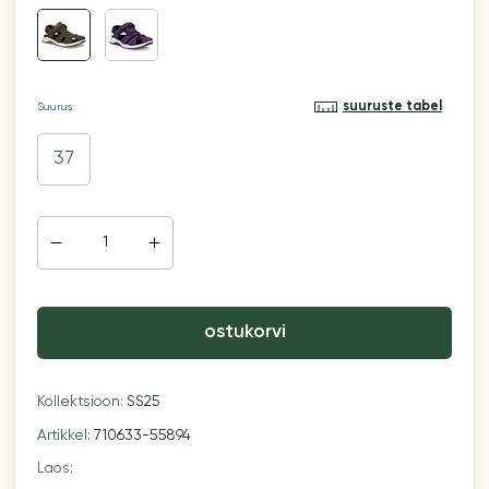
suuruste tabel
Suurus:
37
ostukorvi
Kollektsioon:
SS25
Artikkel:
710633-55894
Laos: