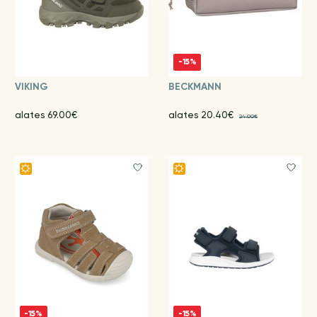
-15%
VIKING
BECKMANN
alates 69.00€
alates 20.40€
24.00€
-15%
-15%