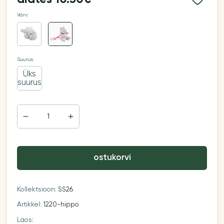
Värv:
Suurus:
Üks
suurus
ostukorvi
Kollektsioon:
SS26
Artikkel:
1220-hippo
Laos: