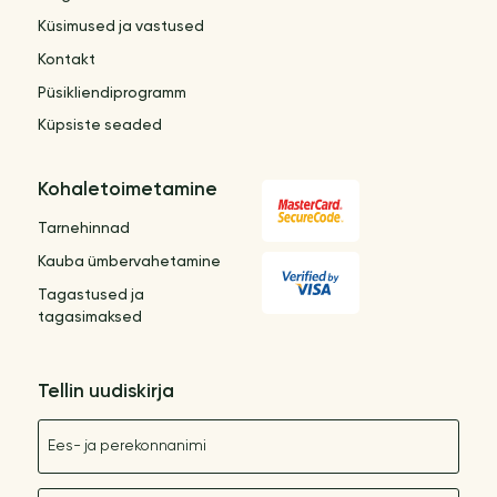
Küsimused ja vastused
Kontakt
Püsikliendiprogramm
Küpsiste seaded
Kohaletoimetamine
Tarnehinnad
Kauba ümbervahetamine
Tagastused ja
tagasimaksed
Tellin uudiskirja
Nimetus