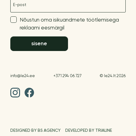
E-post
Nõustun oma isikuandmete töötlemisega
reklaami eesmärgil
sisene
info@le24.ee
+371 294 06 727
© le24.lt 2026
DESIGNED BY BS AGENCY
DEVELOPED BY TRIALINE