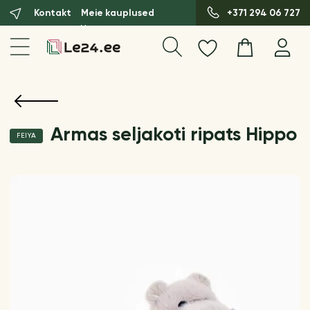
Kontakt
Meie kauplused
+371 294 06 727
Armas seljakoti ripats Hippo
FEIYA