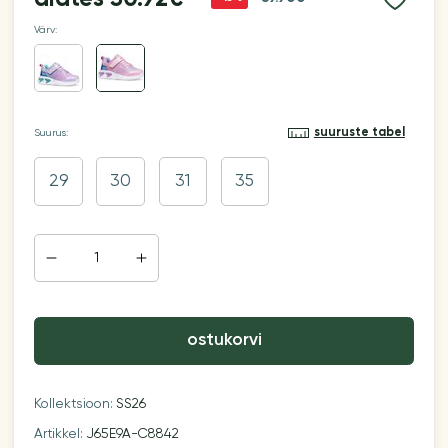
Värv:
suuruste tabel
Suurus:
29
30
31
35
ostukorvi
Kollektsioon:
SS26
Artikkel:
J65E9A-C8842