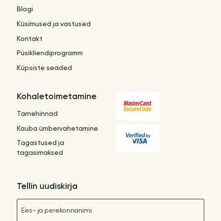
Blogi
Küsimused ja vastused
Kontakt
Püsikliendiprogramm
Küpsiste seaded
Kohaletoimetamine
Tarnehinnad
Kauba ümbervahetamine
Tagastused ja
tagasimaksed
Tellin uudiskirja
Nimetus