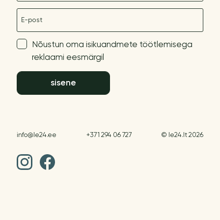
E-post
Nõustun oma isikuandmete töötlemisega
reklaami eesmärgil
sisene
info@le24.ee
+371 294 06 727
© le24.lt 2026