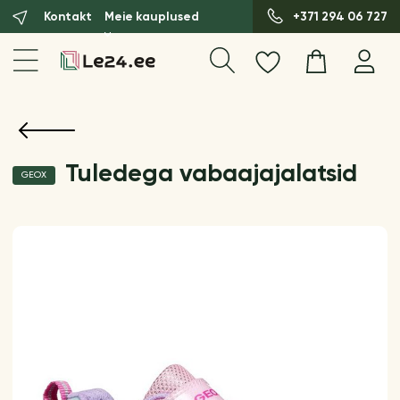
Kontakt
Meie kauplused
+371 294 06 727
Tuledega vabaajajalatsid
GEOX