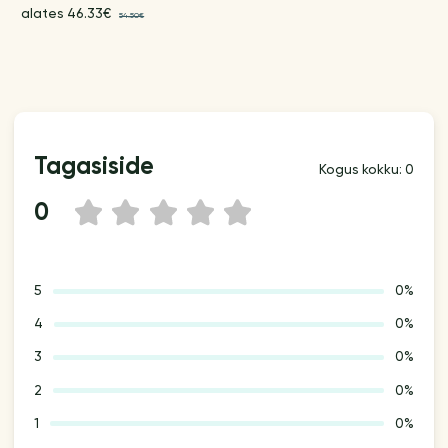
alates 46.33€
54.50€
Tagasiside
Kogus kokku: 0
0
1
2
3
4
5
5
0%
4
0%
3
0%
2
0%
1
0%