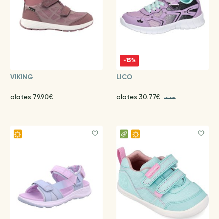
-15%
VIKING
LICO
alates 79.90€
alates 30.77€
36.20€