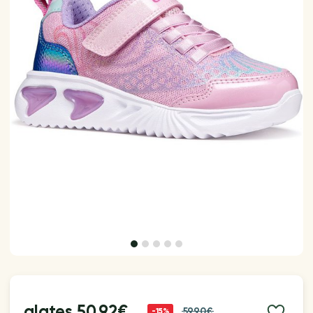
alates
50.92€
59.90€
-15%