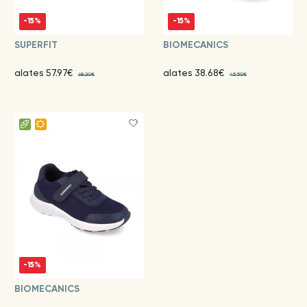
-15%
-15%
SUPERFIT
BIOMECANICS
alates 57.97€
alates 38.68€
68.20€
45.50€
-15%
BIOMECANICS