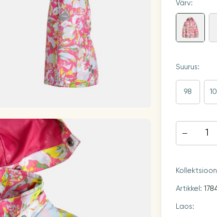
Värv:
Suurus:
98
1
Kollektsioo
Artikkel:
178
Laos: