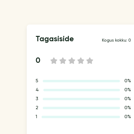
Tagasiside
Kogus kokku: 0
0
1
2
3
4
5
5
0%
4
0%
3
0%
2
0%
1
0%