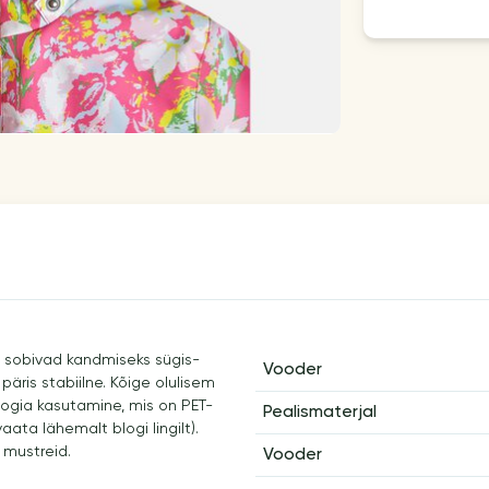
s sobivad kandmiseks sügis-
Vooder
 päris stabiilne. Kõige olulisem
loogia kasutamine, mis on PET-
Pealismaterjal
ata lähemalt blogi lingilt).
 mustreid.
Vooder