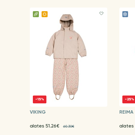
-15%
-25%
VIKING
REIMA
alates 51.26€
alates
60.30€