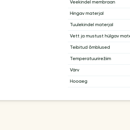
Veekindel membraan
Hingav materjal
Tuulekindel materjal
Vett ja mustust hülgav mate
Teibitud õmblused
Temperatuurirežiim
Värv
Hooaeg