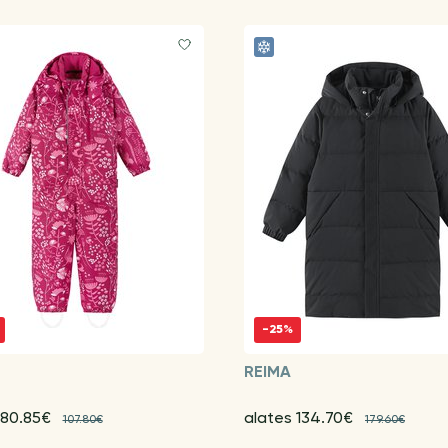
-25%
REIMA
 80.85€
alates 134.70€
107.80€
179.60€