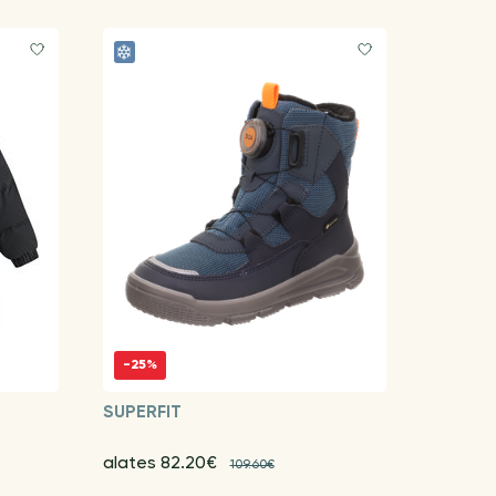
-25%
SUPERFIT
alates 82.20€
109.60€