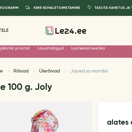
IPROGRAMM
KIIRE KOHALETOIMETAMINE
TASUTA VAHETUS JA
TELE
jakotid ja kotid
Lauamängud
Lastekosmeetika
le
Rõivad
Ülerõivad
Joped ja mantlid
e 100 g. Joly
alates