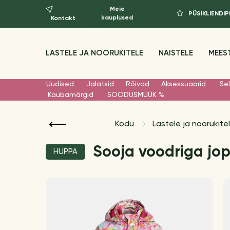
Meie
PÜSIKLIEND
kauplused
Kontakt
LASTELE JA NOORUKITELE
NAISTELE
MEES
Uudised
Jalatsid
Rõivad
Aksessuaarid
Sel
Kaubamärgid
SOODUSMÜÜK %
Kodu
Lastele ja noorukite
Sooja voodriga jop
HUPPA