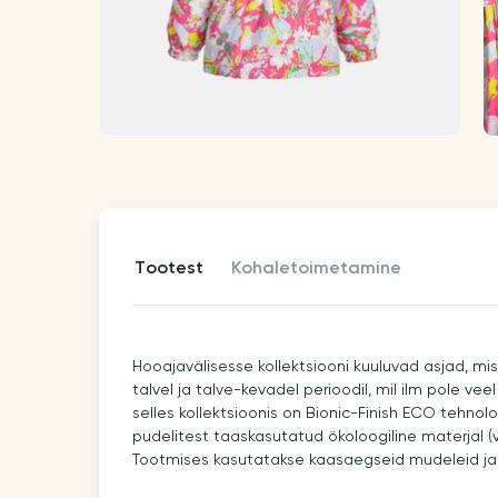
tootest
kohaletoimetamine
Hooajavälisesse kollektsiooni kuuluvad asjad, mi
talvel ja talve-kevadel perioodil, mil ilm pole veel
selles kollektsioonis on Bionic-Finish ECO tehno
pudelitest taaskasutatud ökoloogiline materjal (va
Tootmises kasutatakse kaasaegseid mudeleid ja