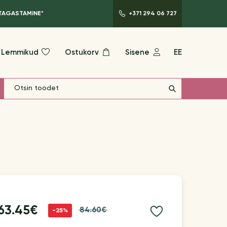
 TAGASTAMINE*
+371 294 06 727
Lemmikud
Ostukorv
Sisene
EE
63.45€
84.60€
-25%