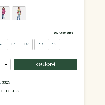
suuruste tabel
04
116
134
140
158
ostukorvi
n:
SS25
40010-51139