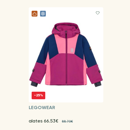
-25%
LEGOWEAR
alates 66.53€
88.70€