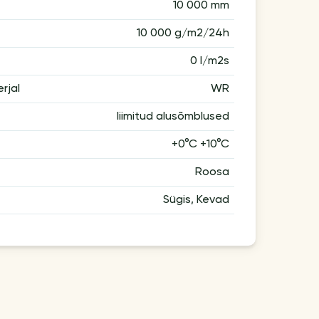
10 000 mm
10 000 g/m2/24h
0 l/m2s
rjal
WR
liimitud alusõmblused
+0°C +10°C
Roosa
Sügis, Kevad