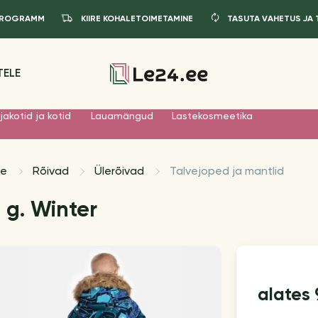
IPROGRAMM
KIIRE KOHALETOIMETAMINE
TASUTA VAHETUS JA
TELE
jakotid ja kotid
Lauamängud
Lastekosmeetika
le
Rõivad
Ülerõivad
Talvejoped ja mantlid
 g. Winter
alates