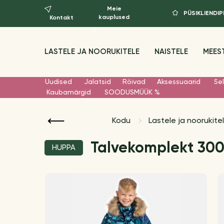
Meie
PÜSIKLIEND
kauplused
Kontakt
LASTELE JA NOORUKITELE
NAISTELE
MEES
Uudised
Jalatsid
Rõivad
Aksessuaarid
Sel
Kaubamärgid
SOODUSMÜÜK %
Kodu
Lastele ja noorukite
Talvekomplekt 300
HUPPA