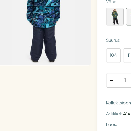
Värv:
Suurus:
104
1
Kollektsioo
Artikkel:
414
Laos: