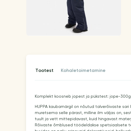
tootest
kohaletoimetamine
Komplekt koosneb jopest ja pükstest: jope-300g,
HUPPA kaubamärgil on nõutud talverõivaste sari 
muretsema selle pärast, milline ilm väljas on, se
tuult ja vett mittepidavast, kuid hingavast materja
Rõivaste õmblused töödeldakse spetsiaalsete te