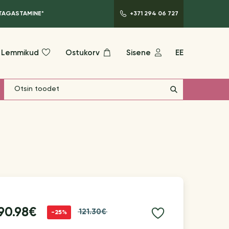
 TAGASTAMINE*
+371 294 06 727
Lemmikud
Ostukorv
Sisene
EE
90.98€
121.30€
-25%