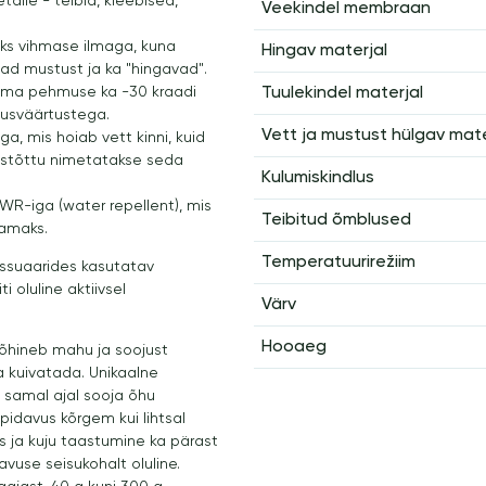
taile - teibid, kleebised,
Veekindel membraan
eks vihmase ilmaga, kuna
Hingav materjal
uvad mustust ja ka "hingavad".
 oma pehmuse ka -30 kraadi
Tuulekindel materjal
vusväärtustega.
Vett ja mustust hülgav mate
 mis hoiab vett kinni, kuid
istõttu nimetatakse seda
Kulumiskindlus
WR-iga (water repellent), mis
Teibitud õmblused
samaks.
Temperatuurirežiim
ssuaarides kasutatav
 oluline aktiivsel
Värv
Hooaeg
õhineb mahu ja soojust
ja kuivatada. Unikaalne
s samal ajal sooja õhu
idavus kõrgem kui lihtsal
us ja kuju taastumine ka pärast
vuse seisukohalt oluline.