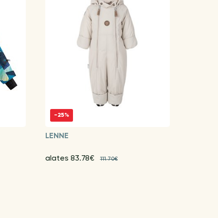
-25%
LENNE
alates 83.78€
111.70€