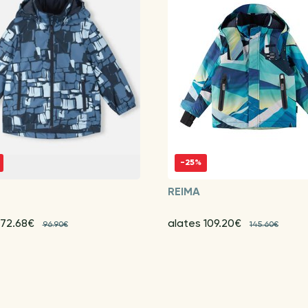
-25%
REIMA
 72.68€
alates 109.20€
96.90€
145.60€