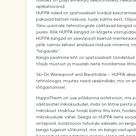
huvides on palju erinevaid dekoratiivseid, helkurde
aplikatsioonid.
HUPPA riided on spetsiaalselt loodud kasutamis
pakuvad kaitset niiskuse, tuule, külma eest, tõrj
Tänu uusimale tehnoloogiale säilitavad kangad
juures. Kõik HUPPA kangad on kõrgete vastupida
HUPPA kangad on seestpoolt kaetud membraaniga,
juhib samas kehast eralduva niiskuse minema, m
"hingavaks".
Kanga pealmine kiht on spetsiaalselt töödeldud 
tõrjub mustust ja muudab riiete hooldamise liht
Ski-Dri Waterproof and Breathable – HUPPA akse
tehnoloogia, muutes need veekindlaks, mis on eriti
lõõgastumisel.
HuppaTherm on uue põlvkonna isolatsioon, mis p
säilitavatel mikrokiududel, mida on lihtne pesta 
mikrokiust struktuur hoiab külma õhu kinni, hoide
mikrokiudude vahel. Seega on HUPPA riiete soojap
sinteponil. Isolatsiooni tohutuks eeliseks on kerg
kanga tugevat sõtkumist, mis on kanga vastupida