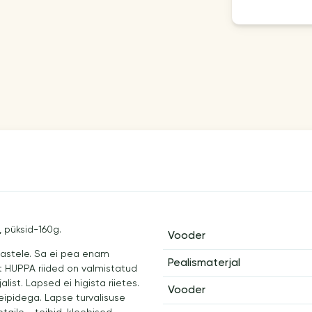
 püksid-160g.
Vooder
lastele. Sa ei pea enam
Pealismaterjal
st HUPPA riided on valmistatud
list. Lapsed ei higista riietes.
Vooder
ipidega. Lapse turvalisuse