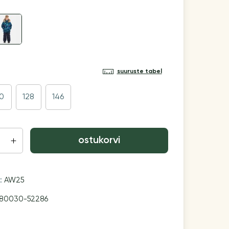
suuruste tabel
10
128
146
ostukorvi
n:
AW25
80030-52286