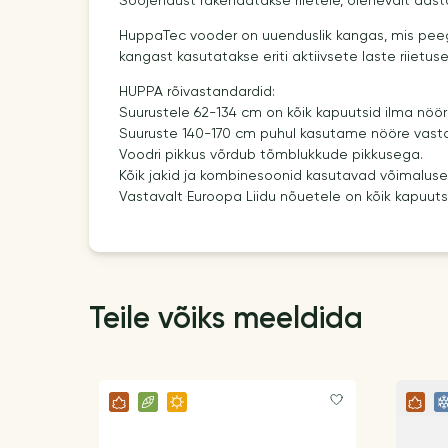
Soojendust rakendatakse riietele, olenevalt aasta
HuppaTec vooder on uuenduslik kangas, mis pee
kangast kasutatakse eriti aktiivsete laste riietuse
HUPPA rõivastandardid:
Suurustele 62-134 cm on kõik kapuutsid ilma nöör
Suuruste 140-170 cm puhul kasutame nööre vasta
Voodri pikkus võrdub tõmblukkude pikkusega.
Kõik jakid ja kombinesoonid kasutavad võimalusel
Vastavalt Euroopa Liidu nõuetele on kõik kapuuts
Teile võiks meeldida