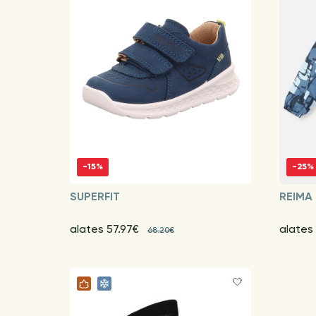
-15%
-25%
SUPERFIT
REIMA
alates 57.97€
alates
68.20€