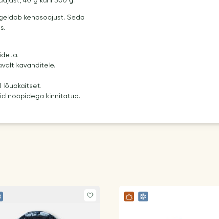
ajast, 40 g kuni 300 g.
geldab kehasoojust. Seda
s.
ideta.
valt kavanditele.
 lõuakaitset.
id nööpidega kinnitatud.