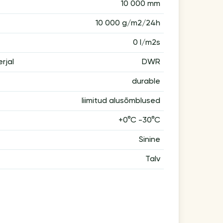
10 000 mm
10 000 g/m2/24h
0 l/m2s
rjal
DWR
durable
liimitud alusõmblused
+0°C -30°C
Sinine
Talv