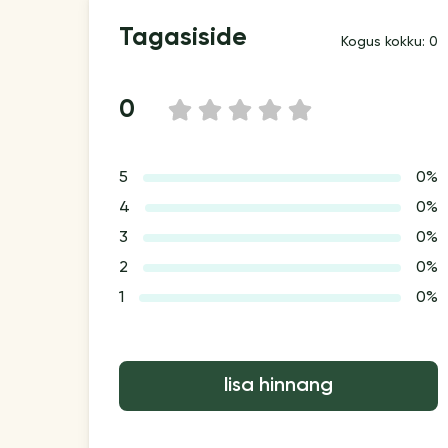
Tagasiside
Kogus kokku: 0
0
1
2
3
4
5
5
0%
4
0%
3
0%
2
0%
1
0%
lisa hinnang