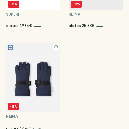
-15%
-15%
SUPERFIT
REIMA
alates 49.64€
alates 25.33€
58.40€
29.80€
-15%
REIMA
alates 37.74€
44.40€