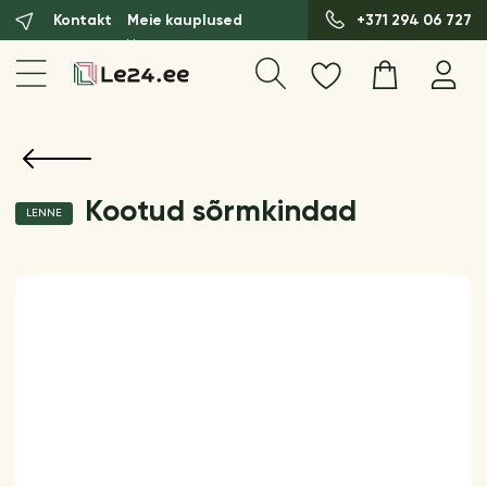
Kontakt
Meie kauplused
+371 294 06 727
Kootud sõrmkindad
LENNE