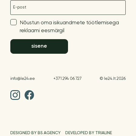
E-post
Nõustun oma isikuandmete töötlemisega
reklaami eesmärgil
sisene
info@le24.ee
+371 294 06 727
© le24.lt 2026
DESIGNED BY BS AGENCY
DEVELOPED BY TRIALINE