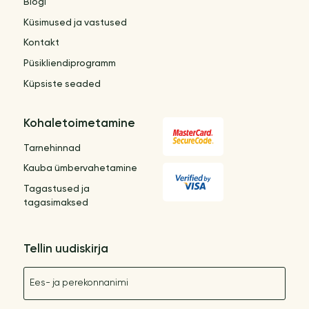
Blogi
Küsimused ja vastused
Kontakt
Püsikliendiprogramm
Küpsiste seaded
Kohaletoimetamine
Tarnehinnad
Kauba ümbervahetamine
Tagastused ja
tagasimaksed
Tellin uudiskirja
Nimetus