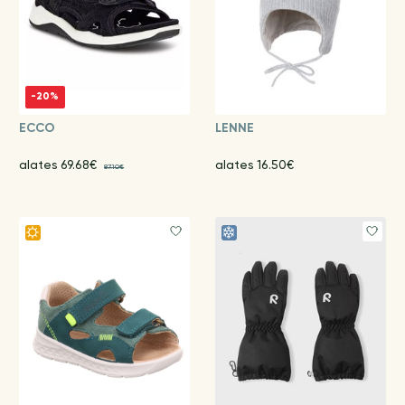
-20%
ECCO
LENNE
alates 69.68€
alates 16.50€
87.10€