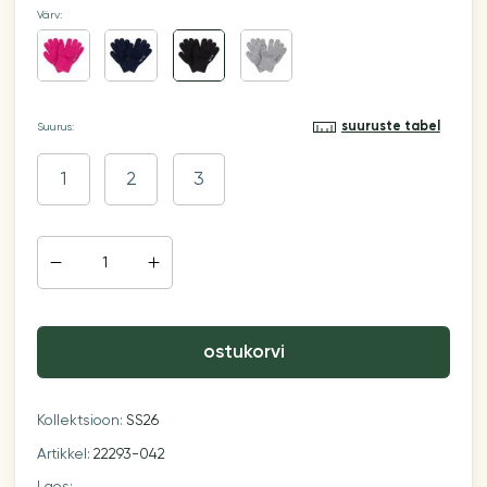
Värv:
suuruste tabel
Suurus:
1
2
3
ostukorvi
Kollektsioon:
SS26
Artikkel:
22293-042