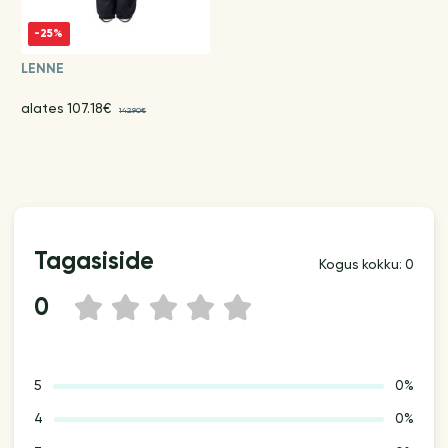
-25%
LENNE
alates 107.18€
142.90€
Tagasiside
Kogus kokku: 0
0
1
2
3
4
5
5
0%
4
0%