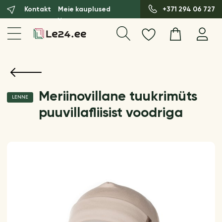
Kontakt
Meie kauplused
+371 294 06 727
Meriinovillane tuukrimüts
LENNE
puuvillafliisist voodriga