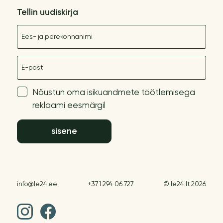
Tellin uudiskirja
Nimetus
E-post
Nõustun oma isikuandmete töötlemisega
reklaami eesmärgil
sisene
info@le24.ee
+371 294 06 727
© le24.lt 2026