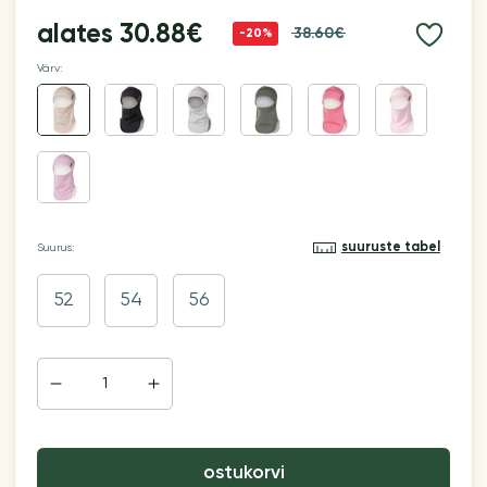
alates
30.88€
38.60€
-20%
Värv:
suuruste tabel
Suurus:
52
54
56
ostukorvi