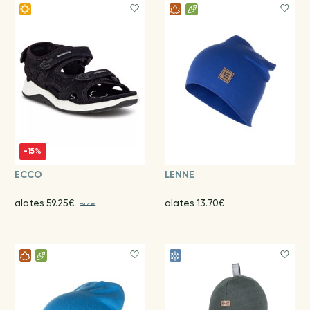
-15%
ECCO
LENNE
alates 59.25€
alates 13.70€
69.70€