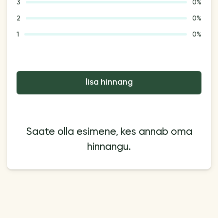
3
0%
2
0%
1
0%
lisa hinnang
Saate olla esimene, kes annab oma
hinnangu.