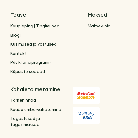
Teave
Maksed
Kaugleping | Tingimused
Makseviisid
Blogi
Küsimused ja vastused
Kontakt
Püsikliendiprogramm
Küpsiste seaded
Kohaletoimetamine
Tarnehinnad
Kauba ümbervahetamine
Tagastused ja
tagasimaksed