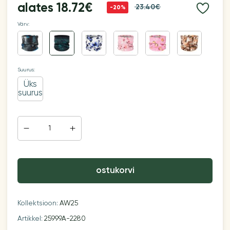
alates
18.72€
23.40€
-20%
Värv:
Suurus:
Üks
suurus
ostukorvi
Kollektsioon:
AW25
Artikkel:
25999A-2280