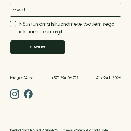
E-post
Nõustun oma isikuandmete töötlemisega
reklaami eesmärgil
sisene
info@le24.ee
+371 294 06 727
© le24.lt 2026
DESIGNED BY BS AGENCY
DEVELOPED BY TRIALINE