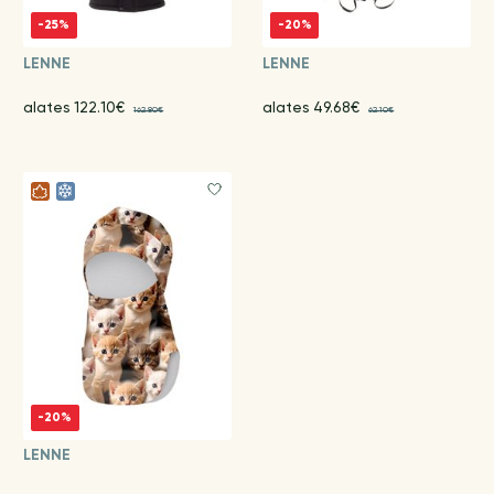
-25%
-20%
LENNE
LENNE
alates 122.10€
alates 49.68€
162.80€
62.10€
-20%
LENNE