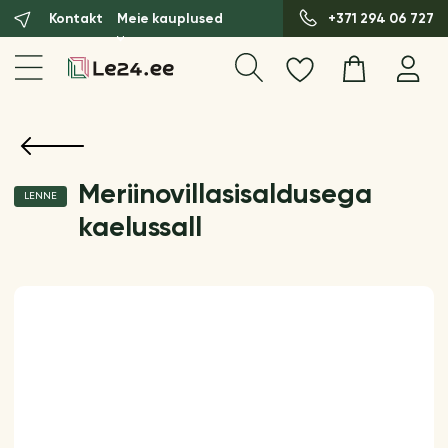
Kontakt
Meie kauplused
+371 294 06 727
Meriinovillasisaldusega
LENNE
kaelussall