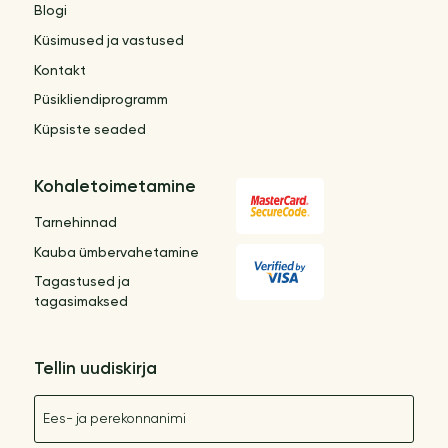
Blogi
Küsimused ja vastused
Kontakt
Püsikliendiprogramm
Küpsiste seaded
Kohaletoimetamine
Tarnehinnad
Kauba ümbervahetamine
Tagastused ja
tagasimaksed
Tellin uudiskirja
Nimetus