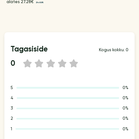
alates 27.28€
34.10€
Tagasiside
Kogus kokku: 0
0
1
2
3
4
5
5
0%
4
0%
3
0%
2
0%
1
0%