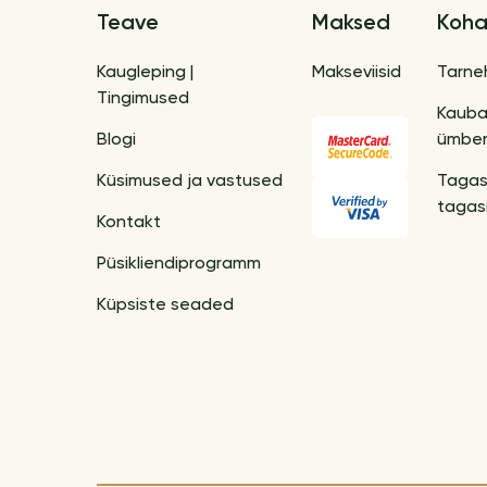
Teave
Maksed
Koha
Kaugleping |
Makseviisid
Tarne
Tingimused
Kaub
Blogi
ümber
Küsimused ja vastused
Tagas
tagas
Kontakt
Püsikliendiprogramm
Küpsiste seaded