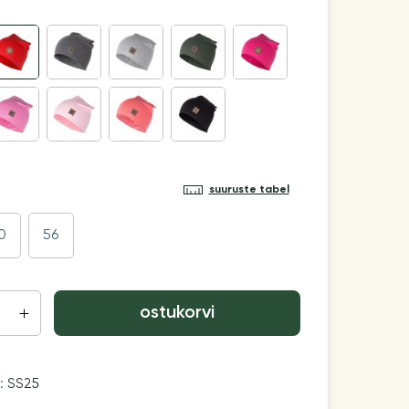
suuruste tabel
0
56
ostukorvi
n:
SS25