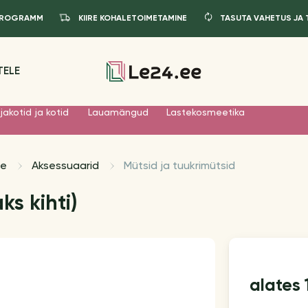
IPROGRAMM
KIIRE KOHALETOIMETAMINE
TASUTA VAHETUS JA
TELE
jakotid ja kotid
Lauamängud
Lastekosmeetika
le
Aksessuaarid
Mütsid ja tuukrimütsid
ks kihti)
alates