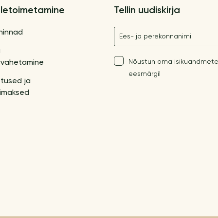
letoimetamine
Tellin uudiskirja
Nimetus
hinnad
a
Nõustun oma isikuandmete
vahetamine
eesmärgil
tused ja
imaksed