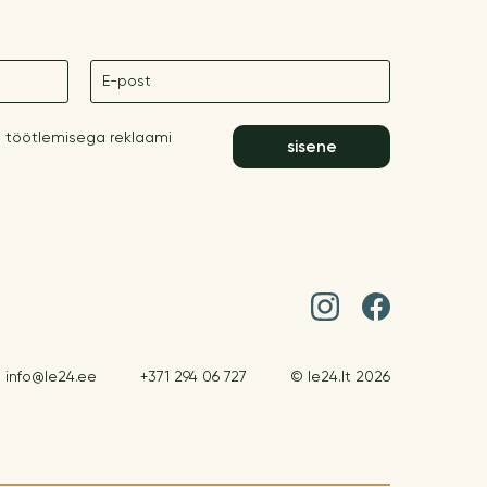
E-post
 töötlemisega reklaami
sisene
info@le24.ee
+371 294 06 727
© le24.lt 2026