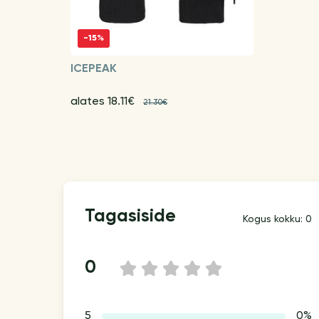
-15%
ICEPEAK
alates 18.11€
21.30€
Tagasiside
Kogus kokku: 0
0
1
2
3
4
5
5
0%