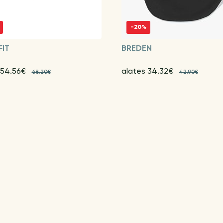
-20%
FIT
BREDEN
 54.56€
alates 34.32€
68.20€
42.90€