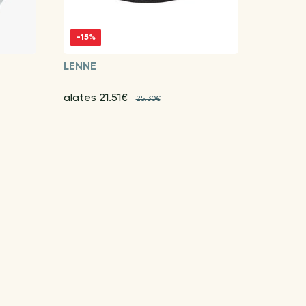
-15%
LENNE
alates 21.51€
25.30€