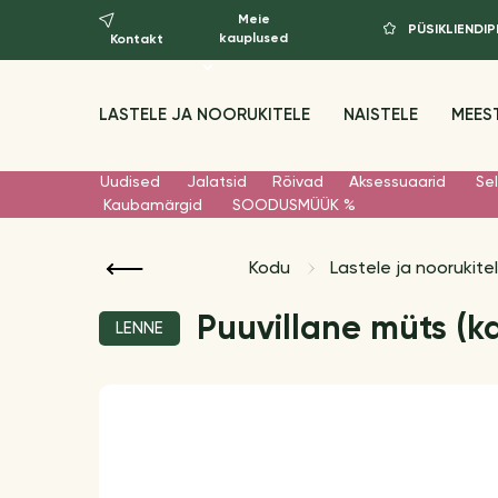
Meie
PÜSIKLIEND
kauplused
Kontakt
LASTELE JA NOORUKITELE
NAISTELE
MEES
Uudised
Jalatsid
Rõivad
Aksessuaarid
Sel
Kaubamärgid
SOODUSMÜÜK %
Kodu
Lastele ja noorukite
Puuvillane müts (ka
LENNE