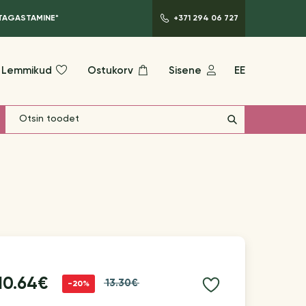
 TAGASTAMINE*
+371 294 06 727
Lemmikud
Ostukorv
Sisene
EE
10.64€
13.30€
-20%