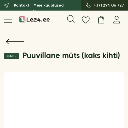
Kontakt
Meie kauplused
+371 294 06 727
Puuvillane müts (kaks kihti)
LENNE