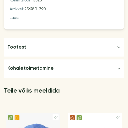
Kollektsioon:
SS26
Artikkel:
25678B-390
Laos:
Tootest
Kohaletoimetamine
Teile võiks meeldida