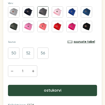
Värv:
suuruste tabel
Suurus:
50
52
56
ostukorvi