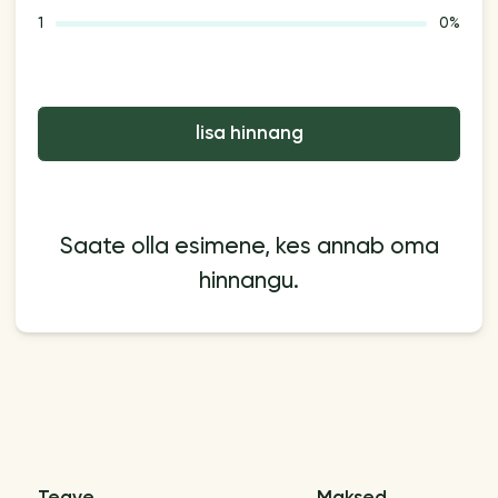
1
0%
lisa hinnang
Saate olla esimene, kes annab oma
hinnangu.