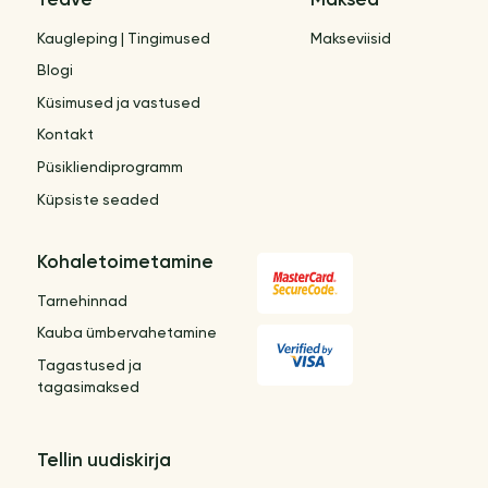
Teave
Maksed
Kaugleping | Tingimused
Makseviisid
Blogi
Küsimused ja vastused
Kontakt
Püsikliendiprogramm
Küpsiste seaded
Kohaletoimetamine
Tarnehinnad
Kauba ümbervahetamine
Tagastused ja
tagasimaksed
Tellin uudiskirja