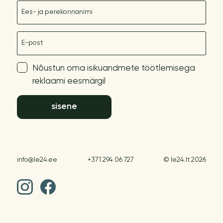
Nimetus
E-post
Nõustun oma isikuandmete töötlemisega
reklaami eesmärgil
sisene
info@le24.ee
+371 294 06 727
© le24.lt 2026