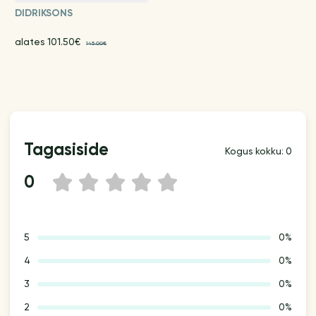
DIDRIKSONS
alates 101.50€
145.00€
Tagasiside
Kogus kokku: 0
0
1
2
3
4
5
5
0%
4
0%
3
0%
2
0%