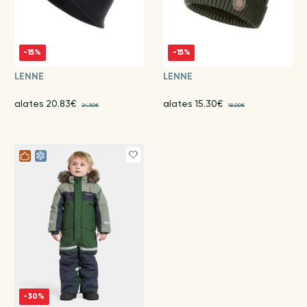
-15%
-15%
LENNE
LENNE
alates 20.83€
alates 15.30€
24.50€
18.00€
-30%