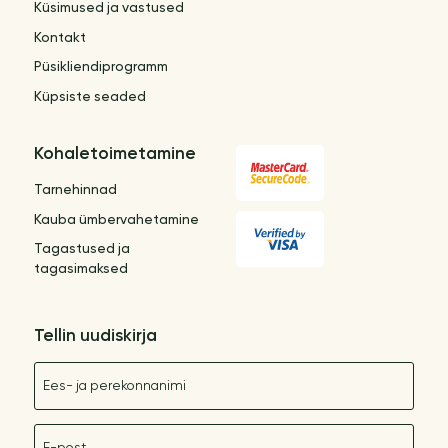
Küsimused ja vastused
Kontakt
Püsikliendiprogramm
Küpsiste seaded
Kohaletoimetamine
Tarnehinnad
Kauba ümbervahetamine
Tagastused ja
tagasimaksed
Tellin uudiskirja
Nimetus
E-post