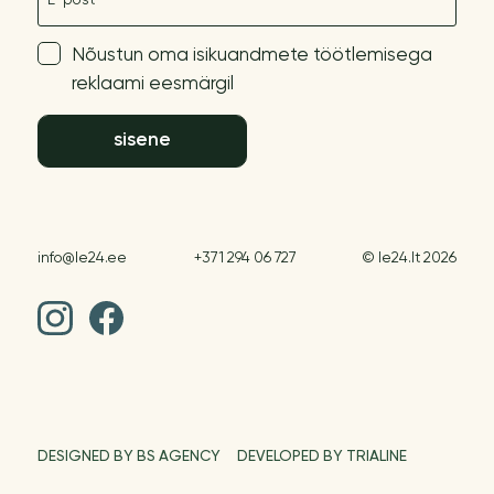
Nõustun oma isikuandmete töötlemisega
reklaami eesmärgil
sisene
info@le24.ee
+371 294 06 727
© le24.lt 2026
DESIGNED BY BS AGENCY
DEVELOPED BY TRIALINE