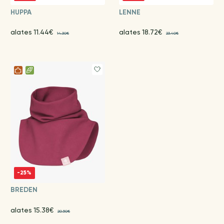
HUPPA
LENNE
alates 11.44€
alates 18.72€
14.30€
23.40€
-25%
BREDEN
alates 15.38€
20.50€