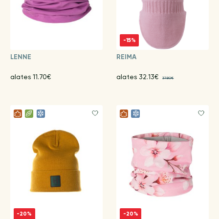
-15%
LENNE
REIMA
alates 11.70€
alates 32.13€
37.80€
-20%
-20%