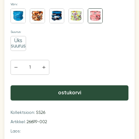
Värv:
Suurus:
Üks
suurus
ostukorvi
Kollektsioon:
SS26
Artikkel:
26699-002
Laos: