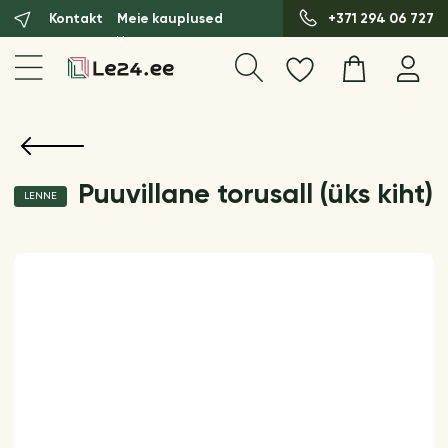
Kontakt
Meie kauplused
+371 294 06 727
Puuvillane torusall (üks kiht)
LENNE