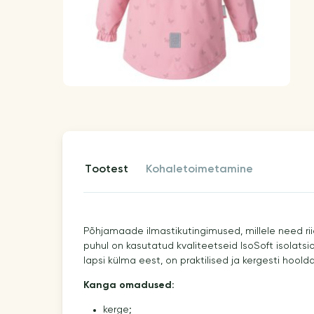
tootest
kohaletoimetamine
Põhjamaade ilmastikutingimused, millele need ri
puhul on kasutatud kvaliteetseid IsoSoft isolats
lapsi külma eest, on praktilised ja kergesti hoold
Kanga omadused:
kerge;