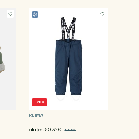
-20%
REIMA
alates 50.32€
62.90€