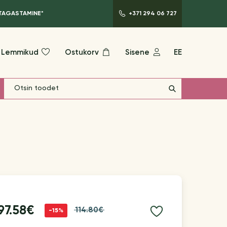
 TAGASTAMINE*
+371 294 06 727
Lemmikud
Ostukorv
Sisene
EE
97.58€
114.80€
-15%