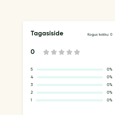
Tagasiside
Kogus kokku: 0
0
1
2
3
4
5
5
0%
4
0%
3
0%
2
0%
1
0%