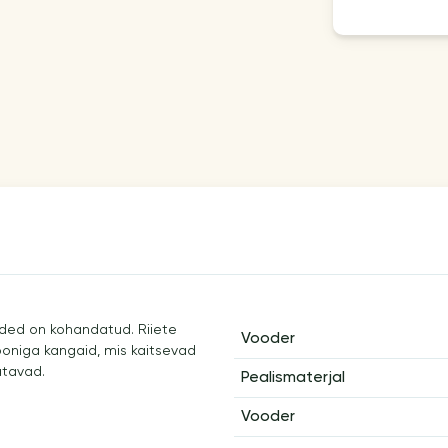
ided on kohandatud. Riiete
Vooder
iooniga kangaid, mis kaitsevad
atavad.
Pealismaterjal
Vooder