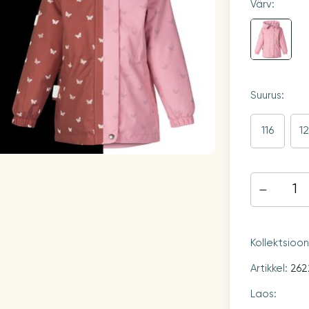
Värv:
Suurus:
116
1
Kollektsioo
Artikkel:
262
Laos: