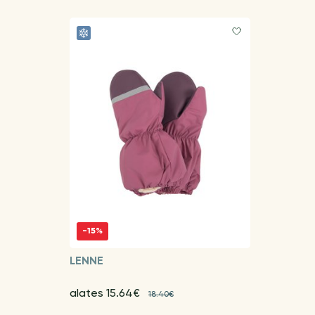
-15%
LENNE
alates 15.64€
18.40€