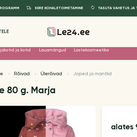
IPROGRAMM
KIIRE KOHALETOIMETAMINE
TASUTA VAHETUS JA
TELE
jakotid ja kotid
Lauamängud
Lastekosmeetika
le
Rõivad
Ülerõivad
Joped ja mantlid
e 80 g. Marja
alates