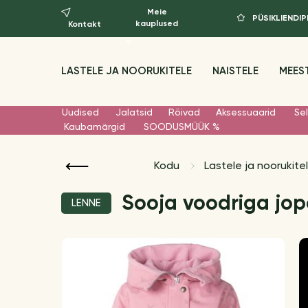
Meie
PÜSIKLIEND
kauplused
Kontakt
LASTELE JA NOORUKITELE
NAISTELE
MEES
Uudised
Jalatsid
Rõivad
Aksessuaarid
Sel
Kaubamärgid
SOODUSMÜÜK %
Kodu
Lastele ja noorukite
Sooja voodriga jop
LENNE