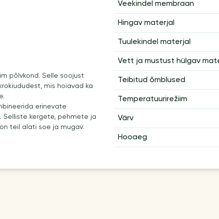
Veekindel membraan
Hingav materjal
Tuulekindel materjal
Vett ja mustust hülgav mate
im põlvkond. Selle soojust
Teibitud õmblused
rokiududest, mis hoiavad ka
e.
Temperatuurirežiim
ombineerida erinevate
 Selliste kergete, pehmete ja
Värv
on teil alati soe ja mugav.
Hooaeg