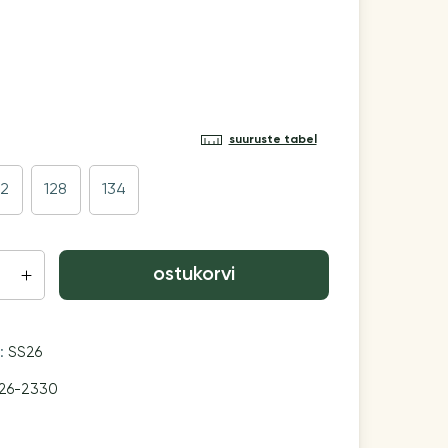
suuruste tabel
22
128
134
ostukorvi
n:
SS26
26-2330