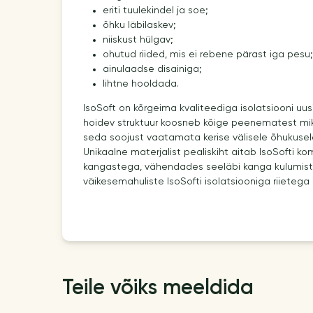
eriti tuulekindel ja soe;
õhku läbilaskev;
niiskust hülgav;
ohutud riided, mis ei rebene pärast iga pesu;
ainulaadse disainiga;
lihtne hooldada.
IsoSoft on kõrgeima kvaliteediga isolatsiooni uus
hoidev struktuur koosneb kõige peenematest mik
seda soojust vaatamata kerise välisele õhukusel
Unikaalne materjalist pealiskiht aitab IsoSofti k
kangastega, vähendades seeläbi kanga kulumist.
väikesemahuliste IsoSofti isolatsiooniga riietega 
Teile võiks meeldida