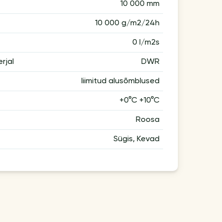
10 000 mm
10 000 g/m2/24h
0 l/m2s
rjal
DWR
liimitud alusõmblused
+0°C +10°C
Roosa
Sügis, Kevad