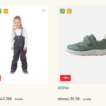
-15%
REIMA
 43.78€
alates 35.11€
51.50€
41.30€