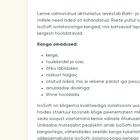
Lenne valmistatud aktiivriietus arvestab Balti- 
millele need riided on kohandatud. Riiete puhul 
IsoSoft isolatsiooniga kangaid, mis kaitsevad laps
kergesti hooldatavad.
Kanga omadused:
kerge;
tuulekindel ja soe;
õhku läbilaskev;
niiskust hülgav;
ohutud riided, mis ei rebene pärast iga pesu;
ainulaadse disainiga;
lihtne hooldada.
IsoSoft on kõrgeima kvaliteediga isolatsiooni uus
hoidev struktuur koosneb kõige peenematest mik
seda soojust vaatamata kerise välisele õhukusel
Unikaalne materjalist pealiskiht aitab IsoSofti k
kangastega, vähendades seeläbi kanga kulumist.
väikesemahuliste IsoSofti isolatsiooniga riietega 