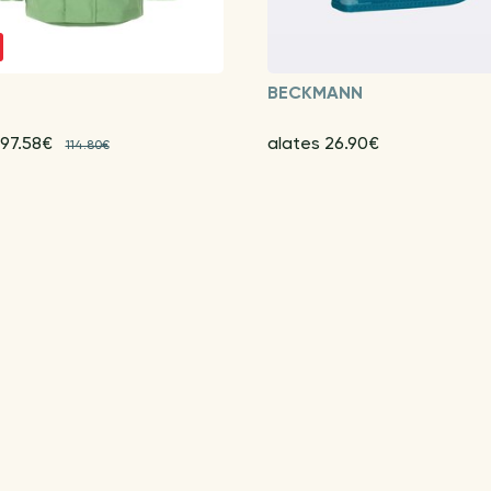
BECKMANN
 97.58€
alates 26.90€
114.80€