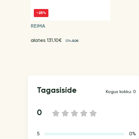
-25%
REIMA
alates 131.10€
174.80€
Tagasiside
Kogus kokku: 0
0
1
2
3
4
5
5
0%