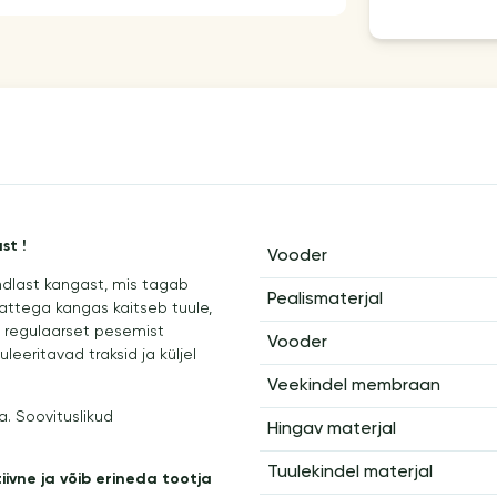
st !
Vooder
indlast kangast, mis tagab
Pealismaterjal
attega kangas kaitseb tuule,
b regulaarset pesemist
Vooder
eeritavad traksid ja küljel
Veekindel membraan
. Soovituslikud
Hingav materjal
Tuulekindel materjal
ivne ja võib erineda tootja