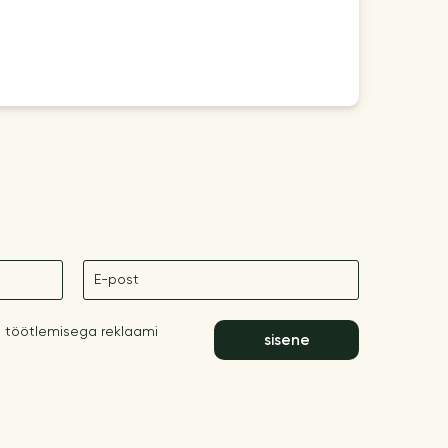
E-post
 töötlemisega reklaami
sisene