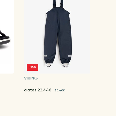
-15%
VIKING
alates 22.44€
26.40€