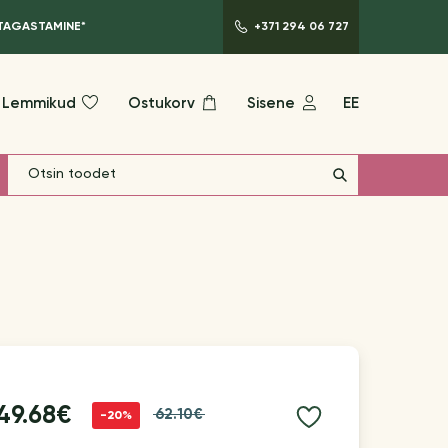
 TAGASTAMINE*
+371 294 06 727
Lemmikud
Ostukorv
Sisene
EE
49.68€
62.10€
-20%