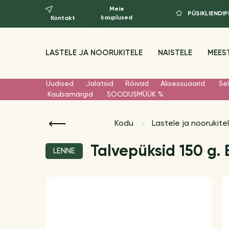
Meie
PÜSIKLIEND
kauplused
Kontakt
LASTELE JA NOORUKITELE
NAISTELE
MEES
Uudised
Jalatsid
Rõivad
Aksessuaarid
Sel
Kaubamärgid
SOODUSMÜÜK %
Kodu
Lastele ja noorukite
Talvepüksid 150 g.
LENNE