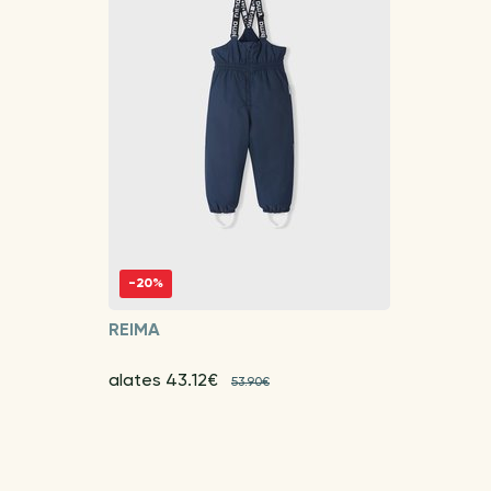
-20%
REIMA
alates 43.12€
53.90€