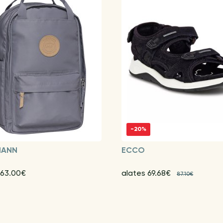
-20%
MANN
ECCO
 63.00€
alates 69.68€
87.10€