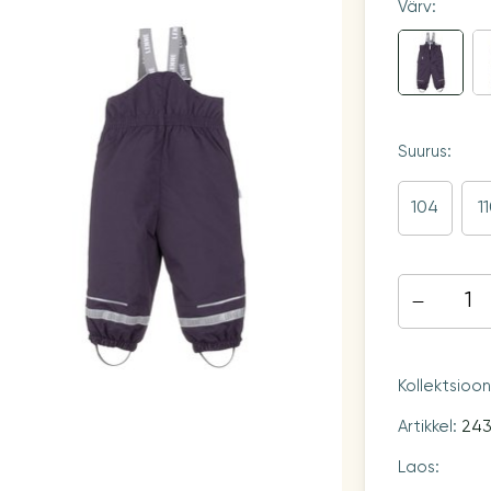
Värv:
Suurus:
104
1
Kollektsioo
Artikkel:
243
Laos: