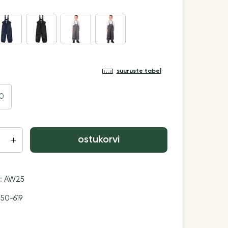
suuruste tabel
10
ostukorvi
n:
AW25
50-619