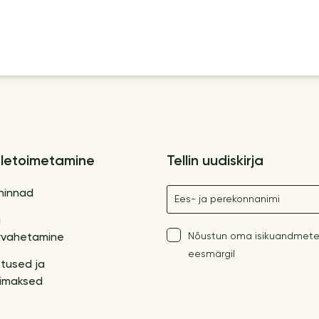
letoimetamine
Tellin uudiskirja
Nimetus
hinnad
a
Nõustun oma isikuandmete
vahetamine
eesmärgil
tused ja
imaksed