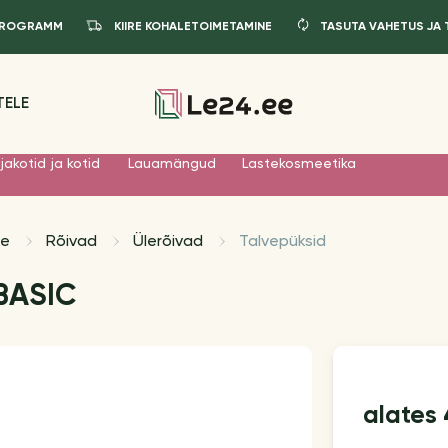
IPROGRAMM
KIIRE KOHALETOIMETAMINE
TASUTA VAHETUS JA
TELE
jakotid ja kotid
Lauamängud
Lastekosmeetika
le
Rõivad
Ülerõivad
Talvepüksid
 BASIC
alates