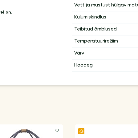
Vett ja mustust hülgav mate
el on.
Kulumiskindlus
Teibitud õmblused
Temperatuurirežiim
Värv
Hooaeg