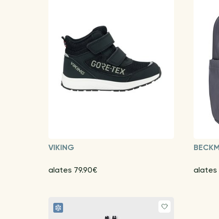
VIKING
BECK
alates 79.90€
alates