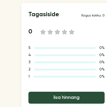
Tagasiside
Kogus kokku: 0
0
1
2
3
4
5
5
0%
4
0%
3
0%
2
0%
1
0%
lisa hinnang