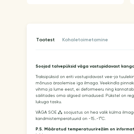
tootest
kohaletoimetamine
Soojad talvepüksid väga vastupidavast kanga
Traksipüksid on eriti vastupidavast vee-ja tuulek
mõnusa äraolemise iga ilmaga. Veekindla pinnak
vihma ja lume eest, ei deformeeru ning kannata
säilitades oma algsed omadused. Pükstel on regul
lukuga tasku.
VÄGA SOE ⁂ soojustus on hea valik külma ilmaga
kandmistemperatuurid on -15..-1°C.
P.S. Määratud temperatuurirežiim on informati